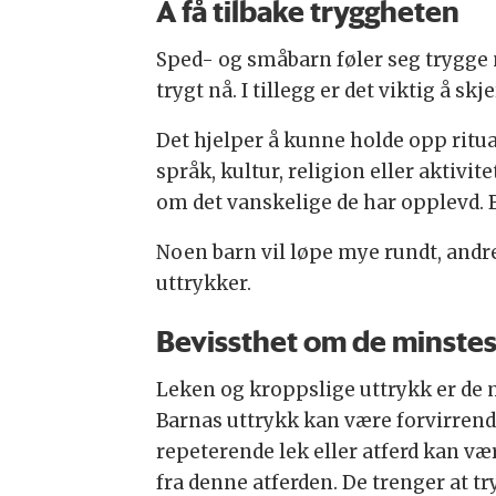
Å få tilbake tryggheten
Sped- og småbarn føler seg trygge n
trygt nå. I tillegg er det viktig å 
Det hjelper å kunne holde opp ritua
språk, kultur, religion eller aktivi
om det vanskelige de har opplevd. B
Noen barn vil løpe mye rundt, andre
uttrykker.
Bevissthet om de minste
Leken og kroppslige uttrykk er de m
Barnas uttrykk kan være forvirrende
repeterende lek eller atferd kan væ
fra denne atferden. De trenger at t