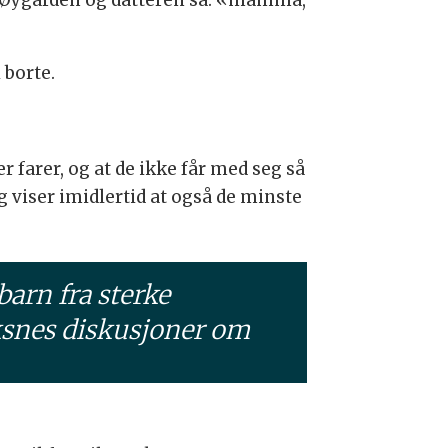
 til Øygarden og datteren sa: «mamma,
 borte.
r farer, og at de ikke får med seg så
 viser imidlertid at også de minste
barn fra sterke
ksnes diskusjoner om