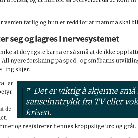
 til å forstå, og at hun ble så overveldet da de kom
 er verden farlig og hun er redd for at mamma skal bli
er seg og lagres i nervesystemet
tenke at de yngste barna er så små at de ikke oppfatte
 All nyere forskning på sped- og småbarns utvikling
 ting skjer.
at er
Det er viktig å skjerme små 
betyr
sanseinntrykk fra TV eller vo
at de
krisen.
et.
mer og registrerer hennes kroppslige uro og gråt.