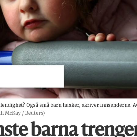
lendighet? Også små barn husker, skriver innsenderne. Av
ah McKay / Reuters)
te barna trenger 