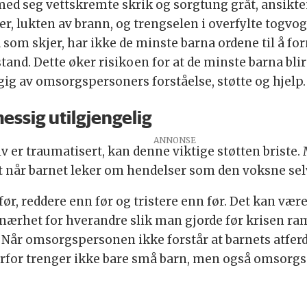
 med seg vettskremte skrik og sorgtung gråt, ansikte
er, lukten av brann, og trengselen i overfylte togvo
m skjer, har ikke de minste barna ordene til å for
tand. Dette øker risikoen for at de minste barna blir 
ig av omsorgspersoners forståelse, støtte og hjelp.
ssig utilgjengelig
v er traumatisert, kan denne viktige støtten briste
t ut når barnet leker om hendelser som den voksne sel
ør, reddere enn før og tristere enn før. Det kan være
er nærhet for hverandre slik man gjorde før krisen r
. Når omsorgspersonen ikke forstår at barnets atfer
Derfor trenger ikke bare små barn, men også omsorg