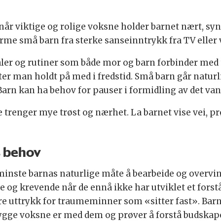
år viktige og rolige voksne holder barnet nært, synge
skjerme små barn fra sterke sanseinntrykk fra TV ell
ler og rutiner som både mor og barn forbinder med t
teter man holdt på med i fredstid. Små barn går naturl
arn kan ha behov for pauser i formidling av det van
 trenger mye trøst og nærhet. La barnet vise vei, pr
s behov
inste barnas naturlige måte å bearbeide og overvinne
 og krevende når de ennå ikke har utviklet et forstå
re uttrykk for traumeminner som «sitter fast». Barn 
rygge voksne er med dem og prøver å forstå budskape