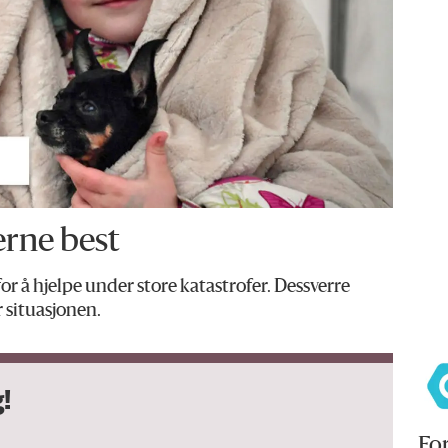
erne best
or å hjelpe under store katastrofer. Dessverre
 situasjonen.
!
For