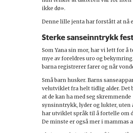
hun tenkte at datteren var for liten
ikke dø».
Denne lille jenta har forstått at nå
Sterke sanseinntrykk fest
Som Yana sin mor, har vi lett for å 
mye av foreldres uro og bekymring.
barna registrerer farer og når vonde
Små barn husker. Barns sanseappar
velutviklet fra helt tidlig alder. Det 
at de kan ha med seg skremmende
synsinntrykk, lyder og lukter, uten 
har utviklet språk til å fortelle om d
De minste er også mer i mammas ar