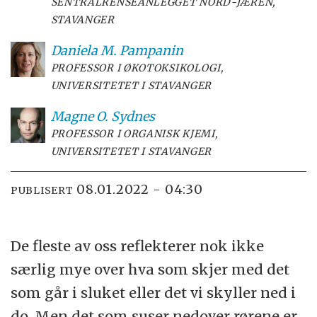
SENTRALRENSEANLEGGET NORD-JÆREN,
STAVANGER
Daniela M.
Pampanin
PROFESSOR I ØKOTOKSIKOLOGI,
UNIVERSITETET I STAVANGER
Magne O.
Sydnes
PROFESSOR I ORGANISK KJEMI,
UNIVERSITETET I STAVANGER
08.01.2022 - 04:30
PUBLISERT
De fleste av oss reflekterer nok ikke
særlig mye over hva som skjer med det
som går i sluket eller det vi skyller ned i
do. Men det som suser nedover rørene er