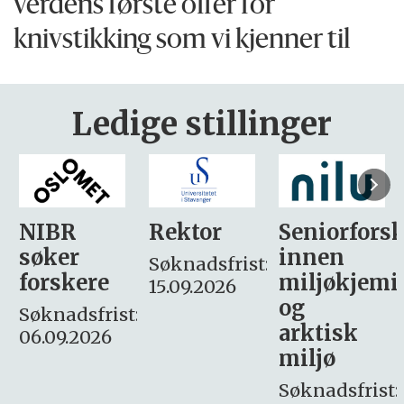
verdens første offer for
knivstikking som vi kjenner til
Ledige stillinger
Rektor
Seniorforsker
Forskning.
innen
søker
Søknadsfrist:
miljøkjemi
nyhetsjour
15.09.2026
og
– fast
:
arktisk
Søknadsfrist:
miljø
16. august.
Søknadsfrist: