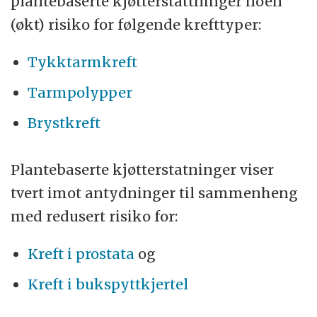
plantebaserte kjøtterstattninger noen
(økt) risiko for følgende krefttyper:
Tykktarmkreft
Tarmpolypper
Brystkreft
Plantebaserte kjøtterstatninger viser
tvert imot antydninger til sammenheng
med redusert risiko for:
K
reft i prostata
og
K
reft i bukspyttkjertel