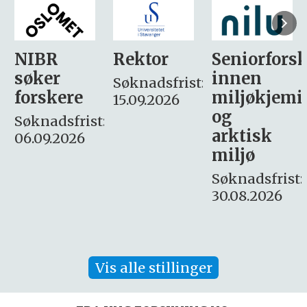
Rektor
Seniorforsker
Forskning.
innen
søker
Søknadsfrist:
miljøkjemi
nyhetsjour
15.09.2026
og
– fast
:
arktisk
Søknadsfrist:
miljø
16. august.
Søknadsfrist:
30.08.2026
Vis alle stillinger