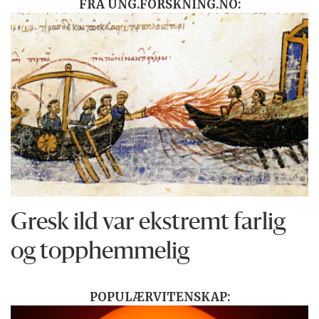
FRA UNG.FORSKNING.NO:
Gresk ild var ekstremt farlig
og topphemmelig
POPULÆRVITENSKAP: