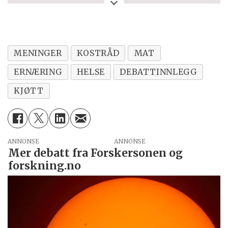
kritikk til Forskersonen/forskning.no? Eller
tips om en viktig debatt?
MENINGER
KOSTRÅD
MAT
ERNÆRING
HELSE
DEBATTINNLEGG
KJØTT
ANNONSE
Mer debatt fra Forskersonen og
forskning.no