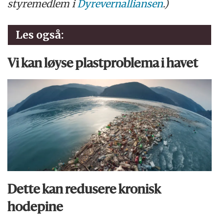
styremedlem i
Dyrevernalliansen
.)
Les også:
Vi kan løyse plast­problema i havet
Dette kan redusere kronisk
hodepine