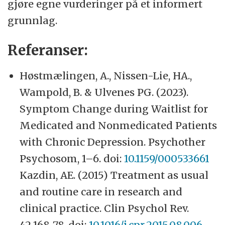
gjøre egne vurderinger på et informert
grunnlag.
Referanser:
Høstmælingen, A., Nissen-Lie, HA.,
Wampold, B. & Ulvenes PG. (2023).
Symptom Change during Waitlist for
Medicated and Nonmedicated Patients
with Chronic Depression. Psychother
Psychosom, 1–6. doi:
10.1159/000533661
Kazdin, AE. (2015) Treatment as usual
and routine care in research and
clinical practice. Clin Psychol Rev.
42,168-78. doi:
10.1016/j.cpr.2015.08.006