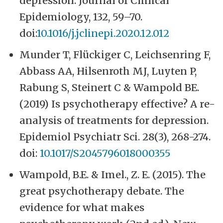
depression. Journal of Clinical
Epidemiology, 132, 59–70.
doi:
10.1016/j.jclinepi.2020.12.012
Munder T, Flückiger C, Leichsenring F,
Abbass AA, Hilsenroth MJ, Luyten P,
Rabung S, Steinert C & Wampold BE.
(2019) Is psychotherapy effective? A re-
analysis of treatments for depression.
Epidemiol Psychiatr Sci. 28(3), 268-274.
doi:
10.1017/S2045796018000355
Wampold, B.E. & Imel., Z. E. (2015). The
great psychotherapy debate. The
evidence for what makes