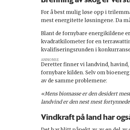
For å best mulig løse opp i trilemm
mest energitette løsningene. Da må
Blant de fornybare energikildene e
kvadratkilometer for en terrawatti
kvalifiseringsrunden i konkurrans
ANNONSE
Deretter finner vi landvind, havind,
fornybare kilden. Selv om bioenergi
av de samme problemene:
«Mens biomasse er den desidert mest 
landvind er den nest mest fortynnede
Vindkraft på land har ogs
Det har blitt påpekt av av en del av