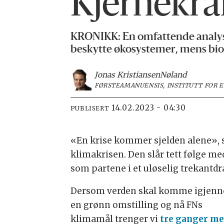
Kjernekraf
KRONIKK: En omfattende analyse a
beskytte økosystemer, mens bioe
Jonas Kristiansen
Nøland
FØRSTEAMANUENSIS, INSTITUTT FOR E
14.02.2023 - 04:30
PUBLISERT
«En krise kommer sjelden alene», si
klimakrisen. Den slår tett følge me
som partene i et uløselig trekantd
Dersom verden skal komme igjen
en grønn omstilling og nå FNs
klimamål trenger vi
tre ganger me