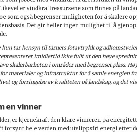
Likevel er vindkraftressursene som finnes på landare
e som også begrenser muligheten for å skalere opp 
nsbasis. Det gir heller ingen mulighet til å gjenop
de:
un tar hensyn til tårnets fotavtrykk og adkomstveier,
representerer imidlertid ikke fullt ut den høye spredn
 lave skalerbarheten i områder med begrenset plass. Hø
for materialer og infrastruktur for å samle energien fr
ivet og forringelse av kvaliteten på landskap, og det vis
om en vinner
er, er kjernekraft den klare vinneren på energitetth
 forsynt hele verden med utslippsfri energi etter de