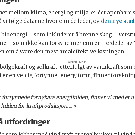
aet mellom klima, energi og miljø, er det åpenbare sv
 vi følge dataene hvor enn de leder, og
den nye stud
r bioenergi – som inkluderer å brenne skog – verst
me – som ikke kan forsyne mer enn en fjerdedel av N
en om å være den mest arealeffektive løsningen.
 bølgekraft og solkraft, etterfulgt av vannkraft som
 er en veldig fortynnet energiform, finner forsknin
fortynnede fornybare energikilden, finner vi med et ut
 kilden for kraftproduksjon….»
å utfordringer
 de som jobber med vindkraft at arealbruken til vindp