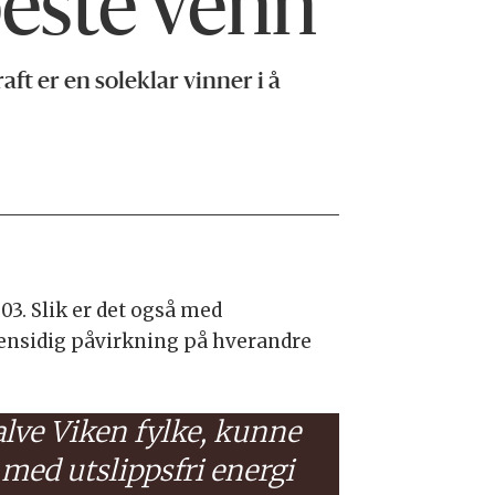
beste venn
t er en soleklar vinner i å
03. Slik er det også med
gjensidig påvirkning på hverandre
alve Viken fylke, kunne
 med utslippsfri energi