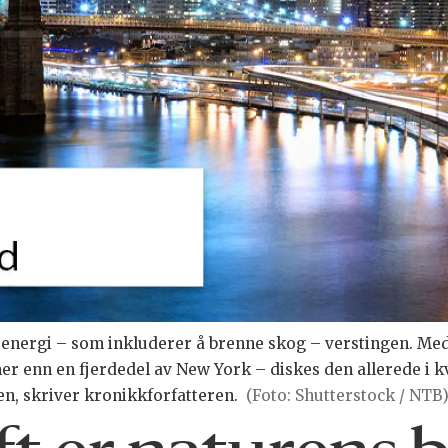
oenergi – som inkluderer å brenne skog – verstingen. Med
r enn en fjerdedel av New York – diskes den allerede i 
en, skriver kronikkforfatteren.
(Foto: Shutterstock / NTB