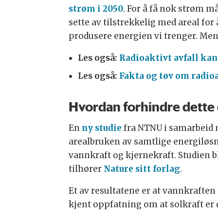
strøm i 2050
. For å få nok strøm må
sette av tilstrekkelig med areal for 
produsere energien vi trenger. Men
Les også:
Radioaktivt avfall kan
Les også:
Fakta og tøv om radioa
Hvordan forhindre dette 
En
ny studie
fra NTNU i samarbeid 
arealbruken av samtlige energiløsnin
vannkraft og kjernekraft. Studien bl
tilhører
Nature sitt forlag
.
Et av resultatene er at vannkraften
kjent oppfatning om at solkraft er