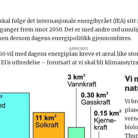
kal følge det internasjonale energibyrået (IEA) sitt
ganger frem imot 2050. Det er med andre ord umulig
sen dersom dagens energipolitikk gjennomføres.
 vil med dagens energiplan kreve et areal like st
Us utbredelse – forutsatt at vi skal bli klimanøytra
Vi 
nat
Vi b
plan
vern
biol
Thu