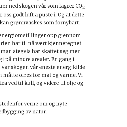
ner ned skogen vår som lagrer CO
2
r oss godt luft å puste i. Og at dette
 kan grønnvaskes som fornybart.
 energiomstillinger opp gjennom
orien har til nå vært kjennetegnet
t man stegvis har skaffet seg mer
gi på mindre arealer. En gang i
n var skogen vår eneste energikilde
n måtte ofres for mat og varme. Vi
fra ved til kull, og videre til olje og
.
 istedenfor verne om og nyte
edbygging av natur.