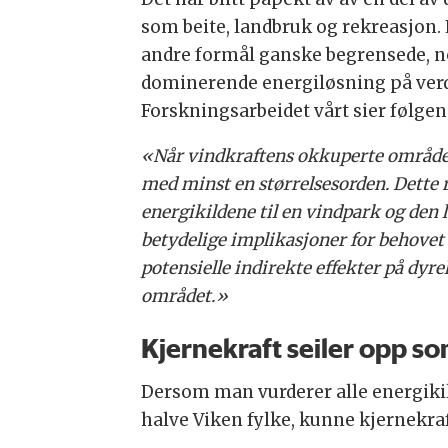
som beite, landbruk og rekreasjon. 
andre formål ganske begrensede, no
dominerende energiløsning på verde
Forskningsarbeidet vårt sier følgen
«Når vindkraftens okkuperte område k
med minst en størrelsesorden. Dette 
energikildene til en vindpark og den
betydelige implikasjoner for behovet 
potensielle indirekte effekter på dyrel
området.»
Kjernekraft seiler opp s
Dersom man vurderer alle energikild
halve Viken fylke, kunne kjernekraft