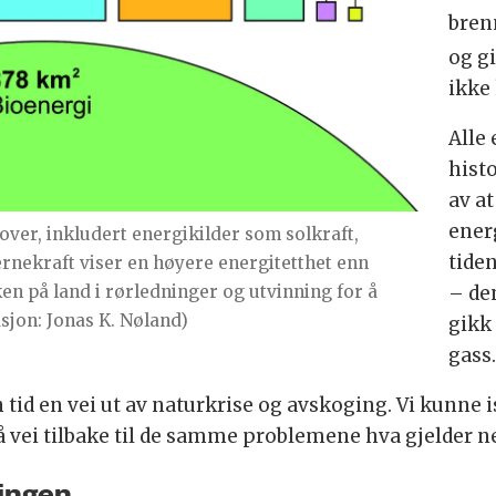
bren
og gi
ikke
Alle
hist
av a
ener
over, inkludert energikilder som solkraft,
tide
ernekraft viser en høyere energitetthet enn
ken på land i rørledninger og utvinning for å
– de
asjon: Jonas K. Nøland)
gikk 
gass
in tid en vei ut av naturkrise og avskoging. Vi kunne
å vei tilbake til de samme problemene hva gjelder n
tingen