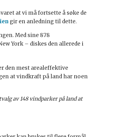
aret at vi må fortsette å søke de
ien
gir en anledning til dette.
ingen. Med sine 878
ew York – diskes den allerede i
 er den mest arealeffektive
gen at vindkraft på land har noen
valg av 148 vindparker på land at
arker kan brukes til flere formål,