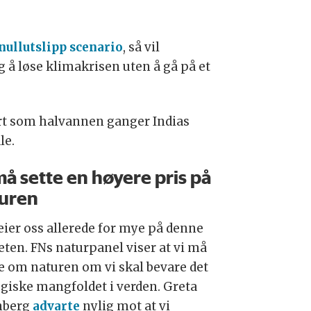
nullutslipp scenario
, så vil
 å løse klimakrisen uten å gå på et
ort som halvannen ganger Indias
le.
må sette en høyere pris på
uren
reier oss allerede for mye på denne
eten. FNs naturpanel viser at vi må
e om naturen om vi skal bevare det
ogiske mangfoldet i verden. Greta
nberg
advarte
nylig mot at vi