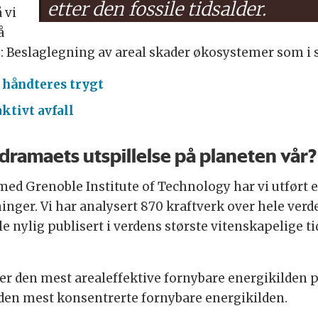
etter den fossile tidsalder.
 vi
å
: Beslaglegning av areal skader økosystemer som i 
 håndteres trygt
ktivt avfall
dramaets utspillelse på planeten vår?
med Grenoble Institute of Technology har vi utført 
ger. Vi har analysert 870 kraftverk over hele verden
e nylig publisert i verdens største vitenskapelige ti
 er den mest arealeffektive fornybare energikilden 
 den mest konsentrerte fornybare energikilden.