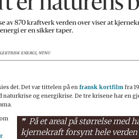
t er naturens 
v 870 kraftverk verden over viser at kjernekraf
nergi er en sikker taper.
LEKTRISK ENERGI, NTNU
es det. Det var tittelen på en
fransk kortfilm
fra 19
d naturkrise og energikrise. De tre krisene har en 
rama.
nom
På et areal på størrelse med h
kjernekraft forsynt hele verden
r