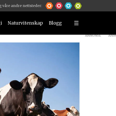
 våre andre nettsteder:
i
Naturvitenskap
Blogg
ANNONSE