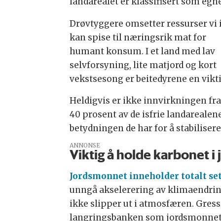
landarealet er klassifisert som egne
Drøvtyggere omsetter ressurser vi 
kan spise til næringsrik mat for
humant konsum. I et land med lav
selvforsyning, lite matjord og kort
vekstsesong er beitedyrene en vikti
Heldigvis er ikke innvirkningen fra
40 prosent av de isfrie landareale
betydningen de har for å stabilise
ANNONSE
Viktig å holde karbonet i
Jordsmonnet inneholder totalt se
unngå akselerering av klimaendringe
ikke slipper ut i atmosfæren. Gressa
langringsbanken som jordsmonnet 