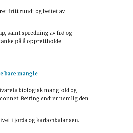
t fritt rundt og beitet av
ap, samt spredning av frø og
tanke på å opprettholde
le bare mangle
å ivareta biologisk mangfold og
dsmonnet. Beiting endrer nemlig den
vet i jorda og karbonbalansen.