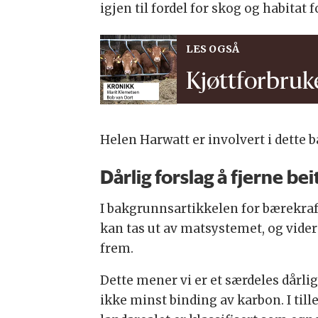
igjen til fordel for skog og habitat 
LES OGSÅ
Kjøttforbruk
Helen Harwatt er involvert i dette 
Dårlig forslag å fjerne b
I bakgrunnsartikkelen for bærekraft
kan tas ut av matsystemet, og videre
frem.
Dette mener vi er et særdeles dårli
ikke minst binding av karbon. I til