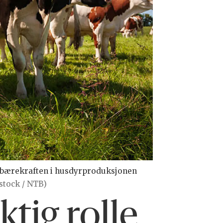
ke bærekraften i husdyrproduksjonen
rstock / NTB)
ktig rolle