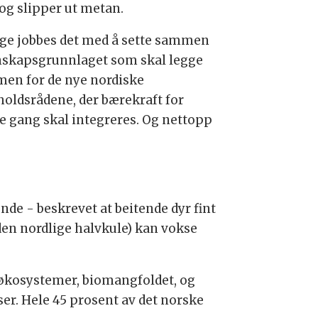
 og slipper ut metan.
rge jobbes det med å sette sammen
skapsgrunnlaget som skal legge
en for de nye nordiske
holdsrådene, der bærekraft for
te gang skal integreres. Og nettopp
de - beskrevet at beitende dyr fint
 den nordlige halvkule) kan vokse
e økosystemer, biomangfoldet, og
ser. Hele 45 prosent av det norske