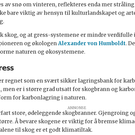
s av snø om vinteren, reflekteres enda mer stråli
ke bare viktig av hensyn til kulturlandskapet og ar
g.
ik skog, og at gress-systemene er mindre verdifulle i
l pioneren og økologen
Alexander von Humboldt
. D
 å forme naturen og økosystemene.
ress
 regnet som en svært sikker lagringsbank for karbo
n, men er i større grad utsatt for skogbrann og karb
form for karbonlagring i naturen.
erfart store, ødeleggende skogbranner. Gjengroing og
rre. Å bevare skogene er viktig for å bremse klim
lene til skog er et godt klimatiltak.