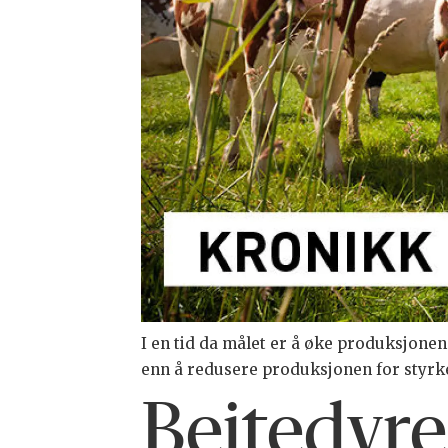
I en tid da målet er å øke produksjone
enn å redusere produksjonen for styrke
Beitedyren