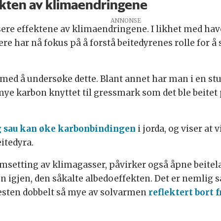
ekten av klimaendringene
sere effektene av klimaendringene. I likhet med have
e har nå fokus på å forstå beitedyrenes rolle for å 
med å undersøke dette. Blant annet har man i en st
 så mye karbon knyttet til gressmark som det ble bei
og sau kan øke karbonbindingen
i jorda, og viser at
itedyra.
og omsetting av klimagasser, påvirker også åpne bei
n igjen, den såkalte albedoeffekten. Det er nemlig 
nesten dobbelt så mye av solvarmen
reflektert bort 