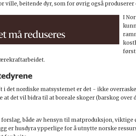
for ville, beitende dyr, som for øvrig også produserer
I No
kunn
et må reduseres
ramm
kost
førs
bærekraftarbeidet.
eitedyrene
 i det nordiske matsystemet er det - ikke overrasken
 at det vil bidra til at boreale skoger (barskog over
g forslag, både av hensyn til matproduksjon, viktig
legg er husdyra ypperlige for å utnytte norske ressur