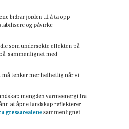
ne bidrar jorden til å ta opp
stabilisere og påvirke
udie som undersøkte effekten på
tet på, sammenlignet med
 vi må tenker mer helhetlig når vi
telandskap mengden varmeenergi fra
sånn at åpne landskap reflekterer
fra gressarealene
sammenlignet