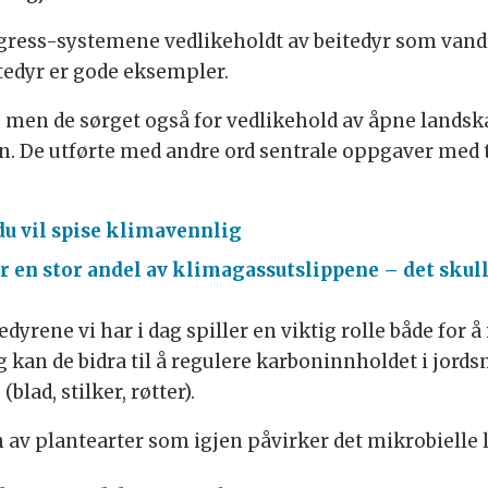
 gress-systemene vedlikeholdt av beitedyr som vandre
tedyr er gode eksempler.
, men de sørget også for vedlikehold av åpne landsk
. De utførte med andre ord sentrale oppgaver med 
du vil spise klimavennlig
 en stor andel av klimagass­utslippene – det skul
yrene vi har i dag spiller en viktig rolle både for 
gg kan de bidra til å regulere karboninnholdet i jor
lad, stilker, røtter).
 plantearter som igjen påvirker det mikrobielle li