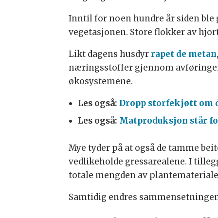
Inntil for noen hundre år siden ble
vegetasjonen. Store flokker av hjor
Likt dagens husdyr
rapet de metan
næringsstoffer gjennom avføringen
økosystemene.
Les også:
Dropp storfekjøtt om 
Les også:
Matproduksjon står for
Mye tyder på at også de tamme beited
vedlikeholde gressarealene. I tille
totale mengden av plantemateriale (b
Samtidig endres sammensetningen av