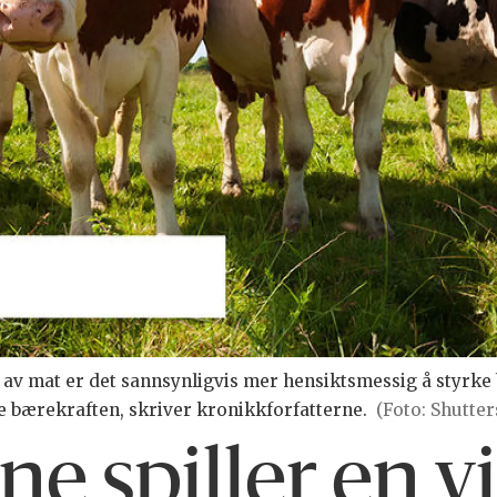
n av mat er det sannsynligvis mer hensiktsmessig å styr
 bærekraften, skriver kronikkforfatterne.
(Foto: Shutte
e spiller en vi