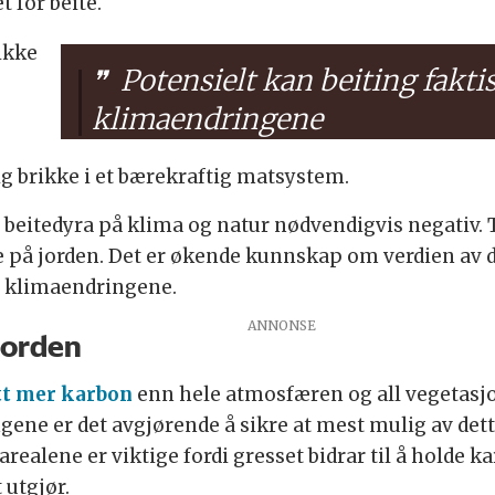
t for beite.
ikke
Potensielt kan beiting fakti
klimaendringene
g brikke i et bærekraftig matsystem.
 beitedyra på klima og natur nødvendigvis negativ. 
ne på jorden. Det er økende kunnskap om verdien av
re klimaendringene.
 jorden
tt mer karbon
enn hele atmosfæren og all vegetasjo
ne er det avgjørende å sikre at mest mulig av dette
realene er viktige fordi gresset bidrar til å holde k
utgjør.