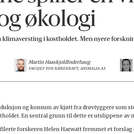
 og økologi
limaversting i kostholdet. Men nyere forskning
Martin Haaskjold
Inderhaug
FAGSJEF FOR BÆREKRAFT, ANIMALIA AS
oduksjon og konsum av kjøtt fra drøvtyggere som storf
ostholdet. En sentral grunn til dette er utslippene 
filerte forskeren Helen Harwatt fremmet et forslag