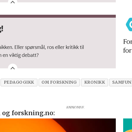
!
For
en. Eller spørsmål, ros eller kritikk til
fo
m en viktig debatt?
PEDAGOGIKK
OM FORSKNING
KRONIKK
SAMFUN
 og forskning.no: