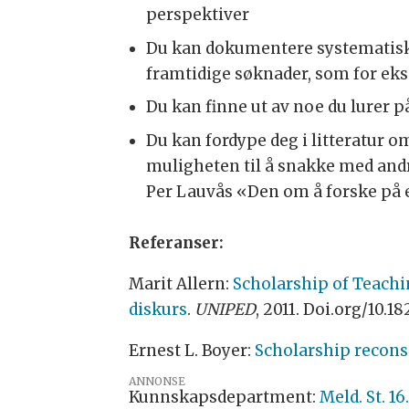
perspektiver
Du kan dokumentere systematisk u
framtidige søknader, som for ek
Du kan finne ut av noe du lurer 
Du kan fordype deg i litteratur om
muligheten til å snakke med andre
Per Lauvås «Den om å forske på
Referanser:
Marit Allern:
Scholarship of Teachi
diskurs
.
UNIPED
, 2011. Doi.org/10.
Ernest L. Boyer:
Scholarship reconsi
ANNONSE
Kunnskapsdepartment:
Meld. St. 1