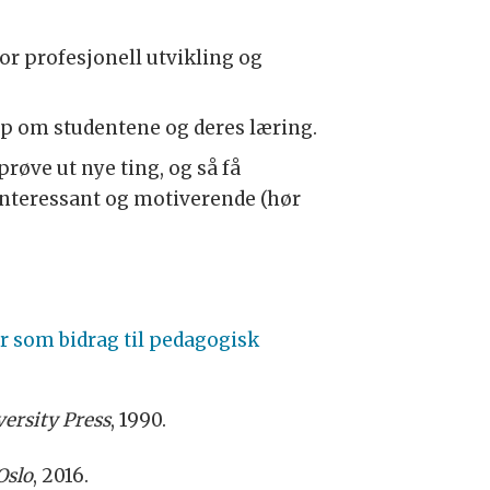
for
profesjonell utvikling og
ap om studentene og deres læring.
prøve ut nye ting, og så få
 interessant og motiverende (hør
r som bidrag til pedagogisk
ersity Press
, 1990.
Oslo
, 2016.