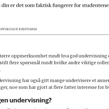
in er det som faktisk fungerer for studentene
HØYSKOLEN KRISTIANIA
tørre oppmerksomhet rundt hva god undervisning er,
t stilt flere spørsmål rundt hvilke andre viktige roll
.
ervisning har også gitt mange undervisere et anner
nger, noe som har gjort at flere fatter interesse for 
gen undervisning?