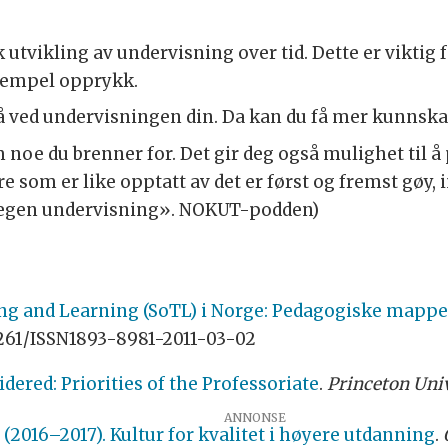
tvikling av undervisning over tid. Dette er viktig 
sempel opprykk.
på ved undervisningen din. Da kan du få mer kunnsk
 noe du brenner for. Det gir deg også mulighet til å 
 som er like opptatt av det er først og fremst gøy,
 egen undervisning». NOKUT-podden)
ng and Learning (SoTL) i Norge: Pedagogiske mappe
18261/ISSN1893-8981-2011-03-02
dered: Priorities of the Professoriate
.
Princeton Univ
6. (2016–2017). Kultur for kvalitet i høyere utdanning
.