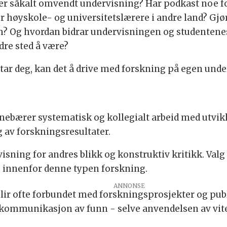
er såkalt omvendt undervisning? Har podkast noe f
eller høyskole- og universitetslærere i andre land? G
? Og hvordan bidrar undervisningen og studentenes
edre sted å være?
r deg, kan det å drive med forskning på egen under
ebærer systematisk og kollegialt arbeid med utvikl
g av forskningsresultater.
ning for andres blikk og konstruktiv kritikk. Valg 
ig innenfor denne typen forskning.
lir ofte forbundet med forskningsprosjekter og publis
g kommunikasjon av funn - selve anvendelsen av vit