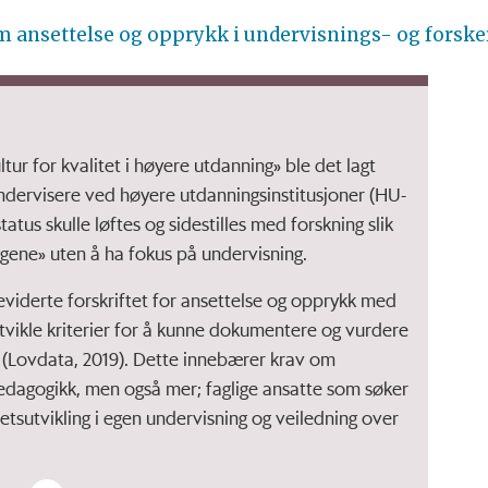
m ansettelse og opprykk i undervisnings- og forsker
tur for kvalitet i høyere utdanning» ble det lagt
 undervisere ved høyere utdanningsinstitusjoner (HU-
tatus skulle løftes og sidestilles med forskning slik
angene» uten å ha fokus på undervisning.
eviderte forskriftet for ansettelse og opprykk med
utvikle kriterier for å kunne dokumentere og vurdere
 (Lovdata, 2019). Dette innebærer krav om
agogikk, men også mer; faglige ansatte som søker
tsutvikling i egen undervisning og veiledning over