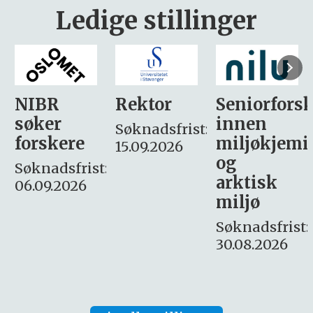
Ledige stillinger
Rektor
Seniorforsker
Forskning.
innen
søker
Søknadsfrist:
miljøkjemi
nyhetsjour
15.09.2026
og
– fast
:
arktisk
Søknadsfrist:
miljø
16. august.
Søknadsfrist:
30.08.2026