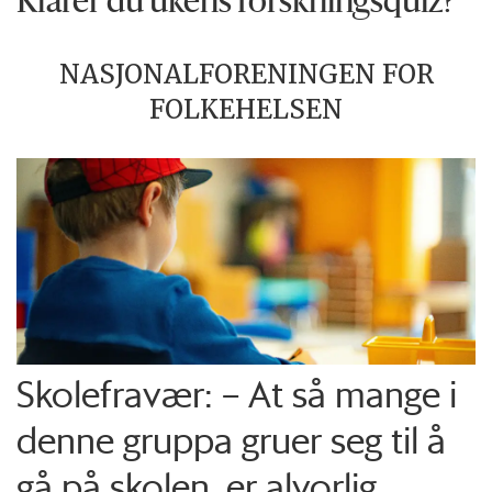
Klarer du ukens forskningsquiz?
NASJONALFORENINGEN FOR
FOLKEHELSEN
Skolefravær: – At så mange i
denne gruppa gruer seg til å
gå på skolen, er alvorlig