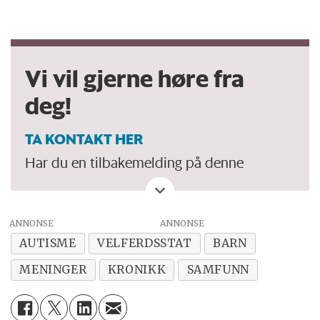
Vi vil gjerne høre fra
deg!
TA KONTAKT HER
Har du en tilbakemelding på denne
kronikken. Eller spørsmål, ros eller kritikk
til Forskersonen/forskning.no? Eller tips om
ANNONSE
en viktig debatt?
AUTISME
VELFERDSSTAT
BARN
MENINGER
KRONIKK
SAMFUNN