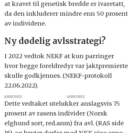
at kravet til genetisk bredde er ivaretatt,
da den inkluderer mindre enn 50 prosent
av individene.
Ny dødelig avlsstrategi?
I 2022 vedtok NEKF at kun parringer
hvor begge foreldredyr var jaktpremierte
skulle godkjennes. (NEKF-protokoll
22.06.2022).
ANNONSE
Dette vedtaket utelukker anslagsvis 75
prosent av rasens individer (Norsk
elghund sort, red.anm) fra avl. (RAS side
16), og bryter derfor med NKK sine egne