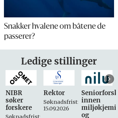
Snakker hvalene om båtene de
passerer?
Ledige stillinger
Rektor
Seniorforsker
Forskning.
innen
søker
Søknadsfrist:
miljøkjemi
nyhetsjour
15.09.2026
og
– fast
: