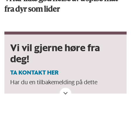
fra dyr som lider
Vi vil gjerne høre fra
deg!
TA KONTAKT HER
Har du en tilbakemelding på dette
debattinnlegget. Eller spørsmål, ros eller
kritikk til Forskersonen/forskning.no? Eller
tips om en viktig debatt?