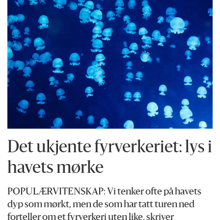
Det ukjente fyrverkeriet: lys i
havets mørke
POPULÆRVITENSKAP: Vi tenker ofte på havets
dyp som mørkt, men de som har tatt turen ned
forteller om et fyrverkeri uten like, skriver