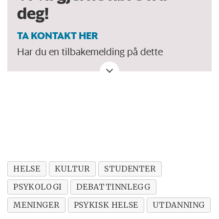
deg!
TA KONTAKT HER
Har du en tilbakemelding på dette
debattinnlegget. Eller spørsmål, ros eller
kritikk til Forskersonen/forskning.no? Eller
tips om en viktig debatt?
HELSE
KULTUR
STUDENTER
PSYKOLOGI
DEBATTINNLEGG
MENINGER
PSYKISK HELSE
UTDANNING