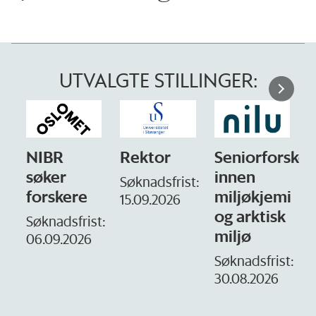
UTVALGTE STILLINGER:
NIBR
Rektor
Seniorforsker
søker
innen
Søknadsfrist:
forskere
miljøkjemi
15.09.2026
og arktisk
–
Søknadsfrist:
miljø
06.09.2026
S
1
Søknadsfrist:
30.08.2026