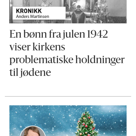
En bønn fra julen 1942
viser kirkens
problematiske holdninger
til jødene