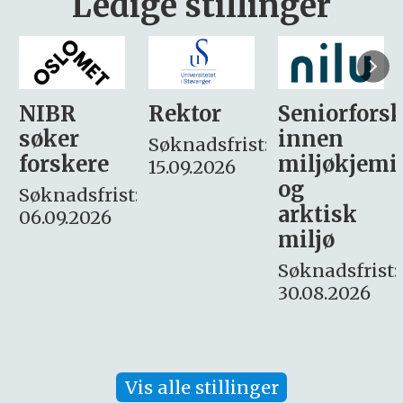
Ledige stillinger
Rektor
Seniorforsker
Forskning.
innen
søker
Søknadsfrist:
miljøkjemi
nyhetsjour
15.09.2026
og
– fast
:
arktisk
Søknadsfrist:
miljø
16. august.
Søknadsfrist:
30.08.2026
Vis alle stillinger