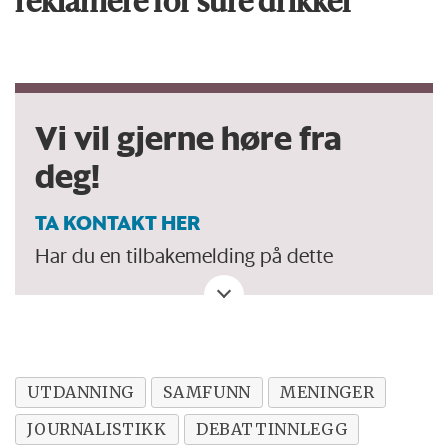
reklamere for sure drikker
Vi vil gjerne høre fra
deg!
TA KONTAKT HER
Har du en tilbakemelding på dette
debattinnlegget. Eller spørsmål, ros eller
kritikk til Forskersonen/forskning.no? Eller
tips om en viktig debatt?
UTDANNING
SAMFUNN
MENINGER
JOURNALISTIKK
DEBATTINNLEGG