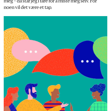
meg – da står jeg i fare for å miste meg selv. For
noen vil det være et tap.