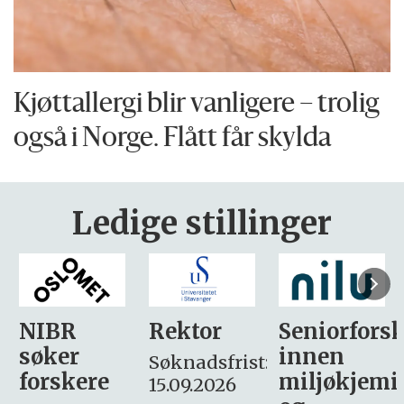
Kjøttallergi blir vanligere – trolig
også i Norge. Flått får skylda
Ledige stillinger
Rektor
Seniorforsker
Forskning.
innen
søker
Søknadsfrist:
miljøkjemi
nyhetsjour
15.09.2026