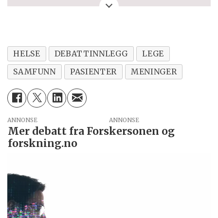
debattinnlegget. Eller spørsmål, ros eller
kritikk til Forskersonen/forskning.no? Eller
tips om en viktig debatt?
HELSE
DEBATTINNLEGG
LEGE
SAMFUNN
PASIENTER
MENINGER
ANNONSE
Mer debatt fra Forskersonen og
forskning.no