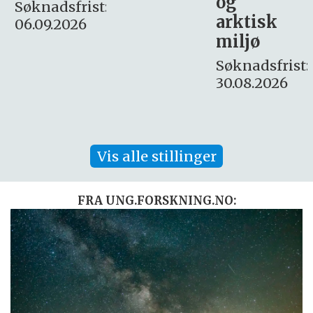
og
– fast
:
arktisk
Søknadsfrist:
miljø
16. august.
Søknadsfrist:
30.08.2026
Vis alle stillinger
FRA UNG.FORSKNING.NO: