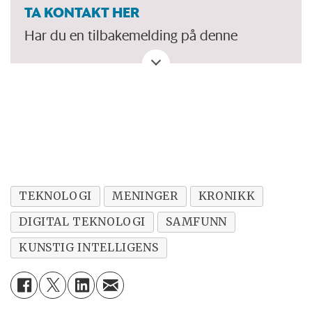
TA KONTAKT HER
Har du en tilbakemelding på denne
kronikken. Eller spørsmål, ros eller kritikk
til Forskersonen/forskning.no? Eller tips om
en viktig debatt?
TEKNOLOGI
MENINGER
KRONIKK
DIGITAL TEKNOLOGI
SAMFUNN
KUNSTIG INTELLIGENS