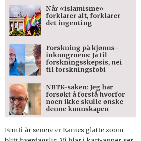
Når «islamisme»
forklarer alt, forklarer
det ingenting
Forskning på kjønns­
inkongruens: Ja til
forskningsskepsis, nei
til forskningsfobi
NBTK-saken: Jeg har
forsøkt å forstå hvorfor
noen ikke skulle ønske
denne kunnskapen
Femti år senere er Eames glatte zoom
blitt hverdagslig. Vi blar i kart-apper, ser