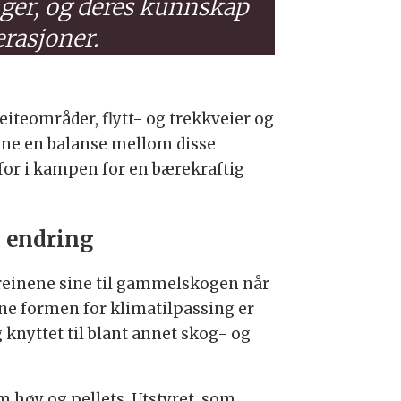
nger, og deres kunnskap
rasjoner.
eiteområder, flytt- og trekkveier og
finne en balanse mellom disse
for i kampen for en bærekraftig
i endring
e reinene sine til gammelskogen når
nne formen for klimatilpassing er
knyttet til blant annet skog- og
m høy og pellets. Utstyret, som