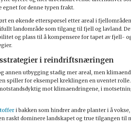
e egnet for denne typen frakt.
 en økende etterspørsel etter areal i fjellområdene
ullt landområde som tilgang til fjell og lavland. De
ilitet og plass til å kompensere for tapet av fjell-
egier.
sstrategier i reindriftsnæringen
og annen utbygging stadig mer areal, men klimaendr
 spiller for eksempel kreklingen en uventet rolle.
g motstandsdyktig mot klimaendringene, i motsetning
toffer
i bakken som hindrer andre planter i å vokse, s
n raskt dominere landskapet og true tilgangen til n