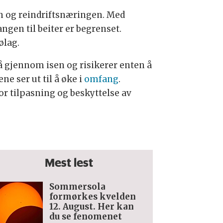
in og reindriftsnæringen. Med
angen til beiter er begrenset.
ølag.
gå gjennom isen og risikerer enten å
ne ser ut til å øke i
omfang
.
or tilpasning og beskyttelse av
Mest lest
Sommersola
formørkes kvelden
12. August. Her kan
du se fenomenet