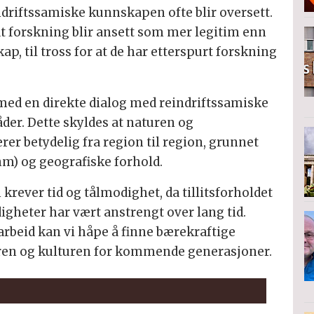
indriftssamiske kunnskapen ofte blir oversett.
t forskning blir ansett som mer legitim enn
p, til tross for at de har etterspurt forskning
 med en direkte dialog med reindriftssamiske
er. Dette skyldes at naturen og
er betydelig fra region til region, grunnet
anm) og geografiske forhold.
rever tid og tålmodighet, da tillitsforholdet
eter har vært anstrengt over lang tid.
rbeid kan vi håpe å finne bærekraftige
ren og kulturen for kommende generasjoner.