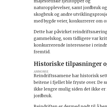
majestetiske fjelltopper og
naturopplevelser, samt jordbruk og
skogbruk og andre utviklingsprosj
med bygde veier, konkurrerer om 
Dette har påvirket reindriftsnæring
gammelskog, som tidligere var kriti
konkurrerende interessene i reindr
fremtid.
Historiske tilpasninger 
ANNONSE
Reindriftssamene har historisk set
beitene i fjellet ble fryste over. 
ikke lengre mulig siden det ikke e
jordbruk.
Reindriften er dermed nødt til å be