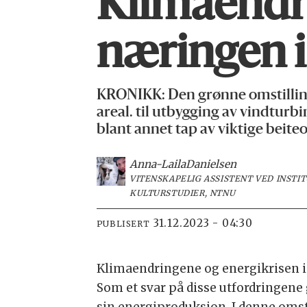
Klimaendri
næringen i 
KRONIKK: Den grønne omstilling
areal. til utbygging av vindturb
blant annet tap av viktige beit
Anna-Laila
Danielsen
VITENSKAPELIG ASSISTENT VED INSTI
KULTURSTUDIER, NTNU
31.12.2023 - 04:30
PUBLISERT
Klimaendringene og energikrisen i
Som et svar på disse utfordringen
sin energiproduksjon. I denne oms