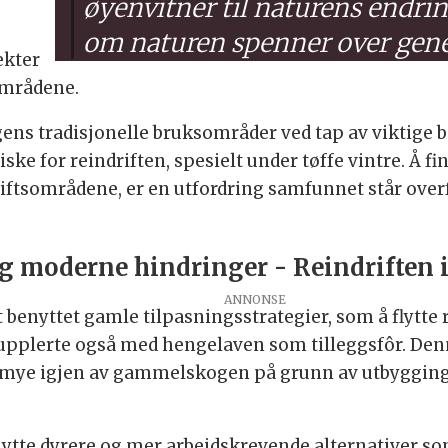
øyenvitner til naturens endri
om naturen spenner over gene
ekter
områdene.
ens tradisjonelle bruksområder ved tap av viktige b
ske for reindriften, spesielt under tøffe vintre. Å 
iftsområdene, er en utfordring samfunnet står over
og moderne hindringer - Reindriften 
t benyttet gamle tilpasningsstrategier, som å flytt
De supplerte også med hengelaven som tilleggsfôr. De
r mye igjen av gammelskogen på grunn av utbygging 
nytte dyrere og mer arbeidskrevende alternativer so