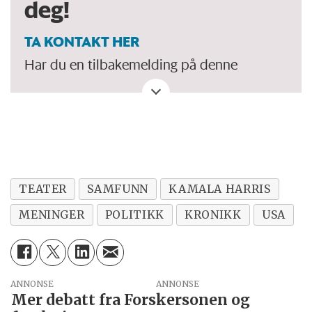
deg!
TA KONTAKT HER
Har du en tilbakemelding på denne
kronikken. Eller spørsmål, ros eller kritikk
til Forskersonen/forskning.no? Eller tips om
en viktig debatt?
TEATER
SAMFUNN
KAMALA HARRIS
MENINGER
POLITIKK
KRONIKK
USA
ANNONSE
Mer debatt fra Forskersonen og