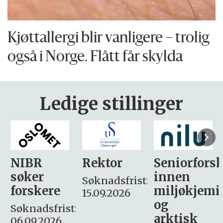
Kjøttallergi blir vanligere – trolig
også i Norge. Flått får skylda
Ledige stillinger
Rektor
Seniorforsker
Forskning.
innen
søker
Søknadsfrist:
miljøkjemi
nyhetsjour
15.09.2026
og
– fast
:
arktisk
Søknadsfrist: