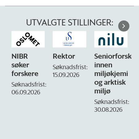
UTVALGTE STILLINGER:
NIBR
Rektor
Seniorforsker
søker
innen
Søknadsfrist:
forskere
miljøkjemi
15.09.2026
og arktisk
–
Søknadsfrist:
miljø
06.09.2026
S
1
Søknadsfrist:
30.08.2026