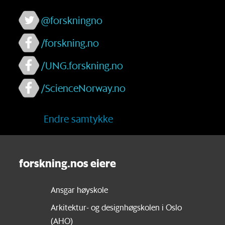
@forskningno
/forskning.no
/UNG.forskning.no
/ScienceNorway.no
Endre samtykke
forskning.nos eiere
Ansgar høyskole
Arkitektur- og designhøgskolen i Oslo
(AHO)