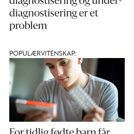
diagnostisering og under­
diagnostisering er et
problem
POPULÆRVITENSKAP:
For tidlig fødte barn får