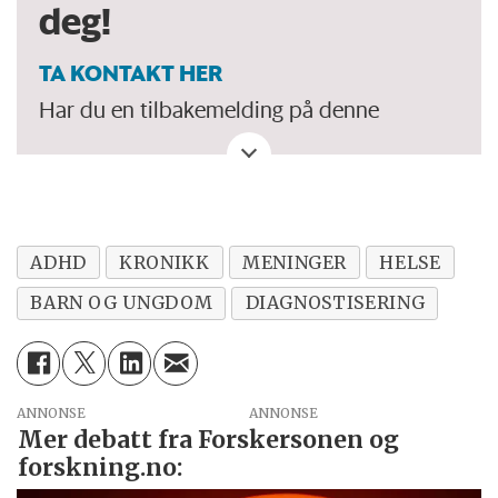
deg!
TA KONTAKT HER
Har du en tilbakemelding på denne
kronikken. Eller spørsmål, ros eller kritikk
til Forskersonen/forskning.no? Eller tips om
en viktig debatt?
ADHD
KRONIKK
MENINGER
HELSE
BARN OG UNGDOM
DIAGNOSTISERING
ANNONSE
Mer debatt fra Forskersonen og
forskning.no: