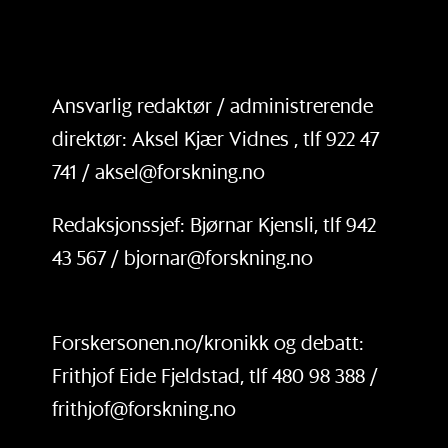
Ansvarlig redaktør / administrerende
direktør: Aksel Kjær Vidnes , tlf 922 47
741 / aksel@forskning.no
Redaksjonssjef: Bjørnar Kjensli, tlf 942
43 567 / bjornar@forskning.no
Forskersonen.no/kronikk og debatt:
Frithjof Eide Fjeldstad, tlf 480 98 388 /
frithjof@forskning.no