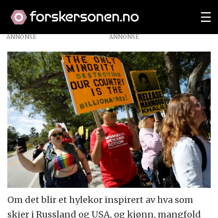
ANNONSE
Om det blir et hylekor inspirert av hva som
skjer i Russland og USA, og kjønn, mangfold