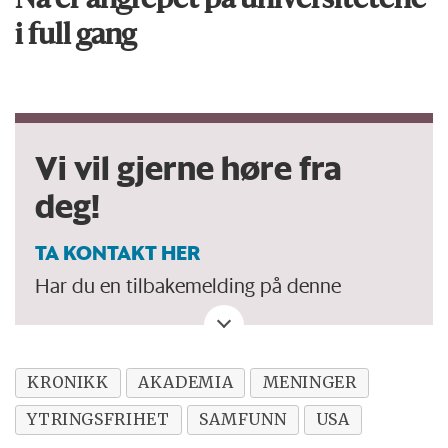
Nå er angrepet på universitetene
i full gang
Vi vil gjerne høre fra
deg!
TA KONTAKT HER
Har du en tilbakemelding på denne
kronikken. Eller spørsmål, ros eller kritikk
til Forskersonen/forskning.no? Eller tips om
en viktig debatt?
KRONIKK
AKADEMIA
MENINGER
YTRINGSFRIHET
SAMFUNN
USA