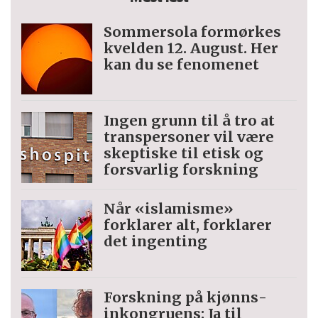
år, fra flere steder i Norge, samt flere
ungdommer. Studien er, så langt vi
Sommersola formørkes
kvelden 12. August. Her
kjenner til, den første hvor barn i alderen
kan du se fenomenet
9-12 år har blitt intervjuet direkte om
deres ønsker og behov for, og erfaringer
Ingen grunn til å tro at
med hjelpetjenester.
trans­personer vil være
skeptiske til etisk og
Det er også en av få studier som
forsvarlig forskning
undersøker barns tanker og erfaringer
rundt både digitale og fysiske tjenester,
Når «islamisme»
forklarer alt, forklarer
og slik sett vurderer tjenestetilbudet
det ingenting
som en helhet.
Forskning på kjønns­
inkongruens: Ja til