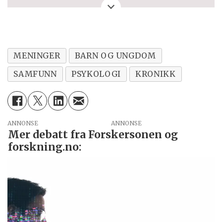
kronikken. Eller spørsmål, ros eller kritikk
til Forskersonen/forskning.no? Eller tips om
en viktig debatt?
MENINGER
BARN OG UNGDOM
SAMFUNN
PSYKOLOGI
KRONIKK
ANNONSE
Mer debatt fra Forskersonen og
forskning.no: