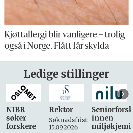
Kjøttallergi blir vanligere – trolig
også i Norge. Flått får skylda
Ledige stillinger
Rektor
Seniorforsker
Forskning.
innen
søker
Søknadsfrist:
miljøkjemi
nyhetsjour
15.09.2026