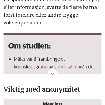
eller informasjon, svarte de fleste barna
først foreldre eller andre trygge
voksenpersoner.
Om studien:
Målet var å frambringe et
kunnskapsgrunnlag som skal inngå i det
offentliges arbeid med å utvikle gode,
kvalitetssikrede tjenester som kan
Viktig med anonymitet
informere, veilede og hjelpe barn.
Vi intervjuet over 90 barn i alderen 9-12
Mest lest