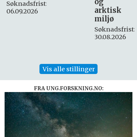
og
– fast
:
arktisk
Søknadsfrist:
miljø
16. august.
Søknadsfrist:
30.08.2026
Vis alle stillinger
FRA UNG.FORSKNING.NO: