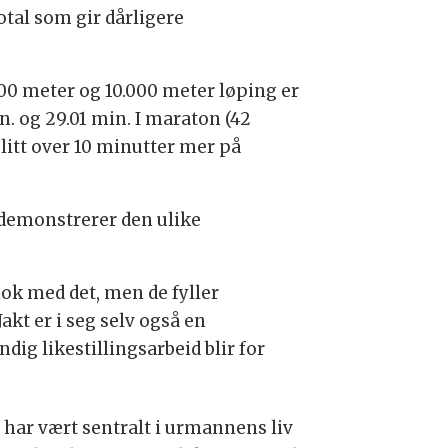
otal som gir dårligere
00 meter og 10.000 meter løping er
in. og 29.01 min. I maraton (42
litt over 10 minutter mer på
 demonstrerer den ulike
nok med det, men de fyller
Jakt er i seg selv også en
dig likestillingsarbeid blir for
t har vært sentralt i urmannens liv