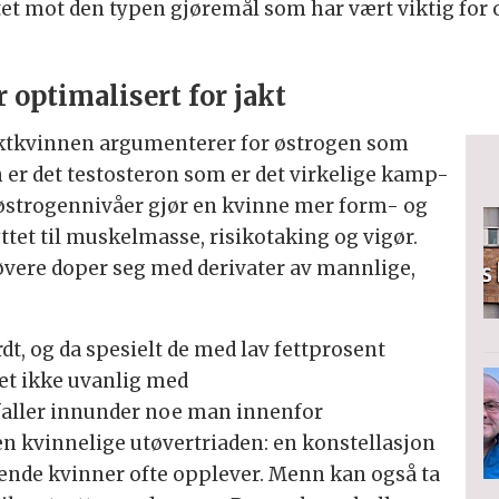
ttet mot den typen gjøremål som har vært viktig for
optimalisert for jakt
ktkvinnen argumenterer for østrogen som
 er det testosteron som er det virkelige kamp-
østrogennivåer gjør en kvinne mer form- og
ttet til muskelmasse, risikotaking og vigør.
tøvere doper seg med derivater av mannlige,
t, og da spesielt de med lav fettprosent
det ikke uvanlig med
 faller innunder noe man innenfor
en kvinnelige utøvertriaden: en konstellasjon
ende kvinner ofte opplever. Menn kan også ta