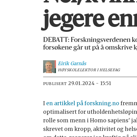
jegere en
DEBATT: Forskningsverdenen korr
forsøkene går ut på å omskrive k
Eirik
Garnås
HØYSKOLELEKTOR I HELSEFAG
29.01.2024 - 15:51
PUBLISERT
I
en artikkel på forskning.no
fremm
optimalisert for utholdenhetsløping
rolle som menn i Homo sapiens' jak
skrevet om kropp, aktivitet og hels