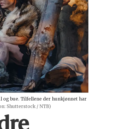
il og bue. Tilfellene der hunkjønnet har
jon: Shutterstock / NTB)
edre