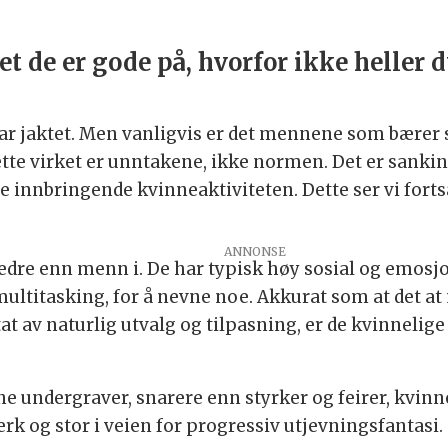
et de er gode på, hvorfor ikke heller 
 har jaktet. Men vanligvis er det mennene som bærer s
ette virket er unntakene, ikke normen. Det er sanki
innbringende kvinneaktiviteten. Dette ser vi fortsa
 bedre enn menn i. De har typisk høy sosial og emosjo
multitasking, for å nevne noe. Akkurat som at det a
tat av naturlig utvalg og tilpasning, er de kvinnelig
ne undergraver, snarere enn styrker og feirer, kvinn
erk og stor i veien for progressiv utjevningsfantasi.