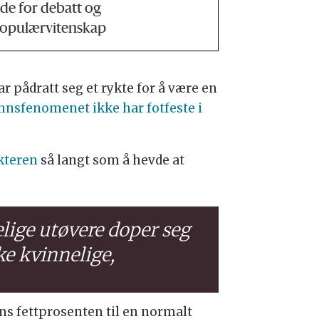
ide for debatt og
opulærvitenskap
r pådratt seg et rykte for å være en
nnsfenomenet ikke har fotfeste i
kteren
så langt som å hevde at
elige utøvere doper seg
ke kvinnelige,
ns fettprosenten til en normalt