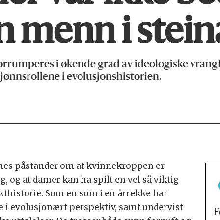
n menn i stei
umperes i økende grad av ideologiske vrangfore
jønnsrollene i evolusjonshistorien.
es påstander om at kvinnekroppen er
, og at damer kan ha spilt en vel så viktig
thistorie. Som en som i en årrekke har
e i evolusjonært perspektiv, samt undervist
F