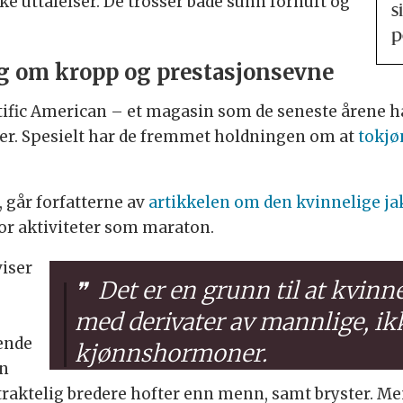
ike uttalelser. De trosser både sunn fornuft og
s
p
g om kropp og prestasjonsevne
ntific American – et magasin som de seneste årene ha
ter. Spesielt har de fremmet holdningen om at
tokjø
t, går forfatterne av
artikkelen om den kvinnelige ja
or aktiviteter som maraton.
iser
Det er en grunn til at kvinn
med derivater av mannlige, ik
ende
kjønnshormoner.
en
traktelig bredere hofter enn menn, samt bryster. Me