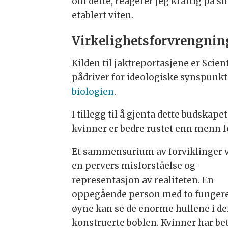
om dette, reagerer jeg kraftig på sl
etablert viten.
Virkelighetsforvrengnin
Kilden til jaktreportasjene er Scie
pådriver for ideologiske synspunk
biologien
.
I tillegg til å gjenta dette budskape
kvinner er bedre rustet enn menn f
Et sammensurium av forviklinger v
en pervers misforståelse og –
representasjon av realiteten. En
oppegående person med to funger
øyne kan se de enorme hullene i d
konstruerte boblen. Kvinner har be