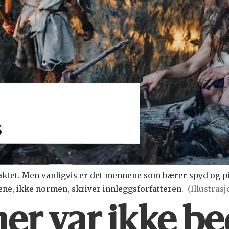
r jaktet. Men vanligvis er det mennene som bærer spyd og p
kene, ikke normen, skriver innleggsforfatteren.
(Illustras
ner var ikke b