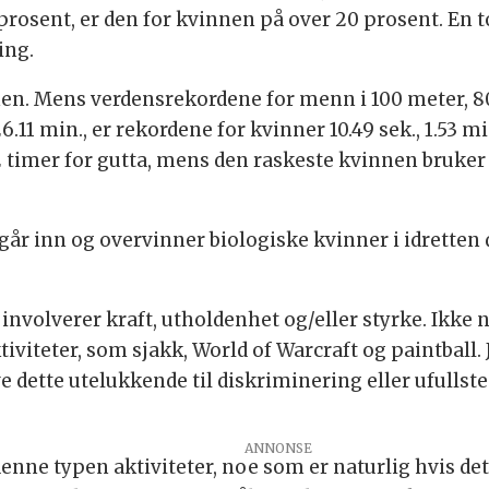
prosent, er den for kvinnen på over 20 prosent. En t
ing.
anen. Mens verdensrekordene for menn i 100 meter, 8
6.11 min., er rekordene for kvinner 10.49 sek., 1.53 m
2 timer for gutta, mens den raskeste kvinnen bruker 
år inn og overvinner biologiske kvinner i idretten
nvolverer kraft, utholdenhet og/eller styrke. Ikke 
tiviteter, som sjakk, World of Warcraft og paintball. 
 dette utelukkende til diskriminering eller ufullsten
denne typen aktiviteter, noe som er naturlig hvis de