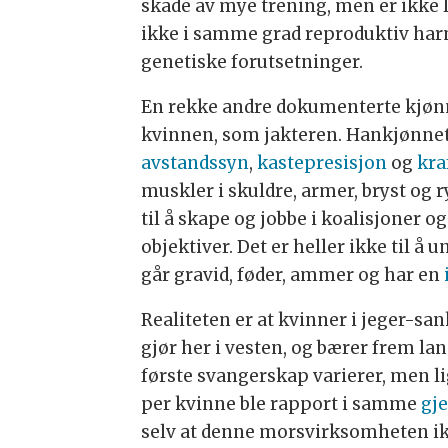
skade av mye trening, men er ikke 
ikke i samme grad reproduktiv har
genetiske forutsetninger.
En rekke andre dokumenterte kjønns
kvinnen, som jakteren. Hankjønne
avstandssyn
,
kastepresisjon
og
kra
muskler i skuldre, armer, bryst og 
til å skape og jobbe i koalisjoner o
objektiver. Det er heller ikke til å
går gravid, føder, ammer og har en
Realiteten er at kvinner i jeger-san
gjør her i vesten, og bærer frem la
første svangerskap varierer, men lig
per kvinne ble rapport i samme
gj
selv at denne morsvirksomheten ikk