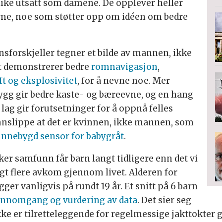
like utsatt som damene. De opplever heller
me, noe som støtter opp om idéen om bedre
forskjeller tegner et bilde av mannen, ikke
t demonstrerer bedre
romnavigasjon
,
ft og eksplosivitet
, for å nevne noe. Mer
rygg gir bedre kaste- og bæreevne, og en hang
g lag gir forutsetninger for å oppnå felles
 unnslippe at det er kvinnen, ikke mannen, som
innebygd sensor for babygråt
.
ker samfunn får barn langt tidligere enn det vi
ngt flere avkom gjennom livet. Alderen for
ger vanligvis på rundt 19 år. Et snitt på 6 barn
ennomgang og vurdering av data
. Det sier seg
e er tilretteleggende for regelmessige jakttokter 