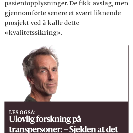
pasientopplysninger. De fikk avslag, men
gjennomførte senere et svært liknende
prosjekt ved å kalle dette
«kvalitetssikring».
LES OGSÅ:
Ulovlig forskning på
transpersoner: – Sjelden at det