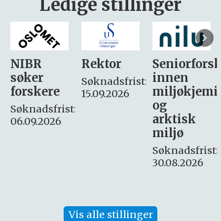
Ledige stillinger
Rektor
Seniorforsker
Forskning.
innen
søker
Søknadsfrist:
miljøkjemi
nyhetsjour
15.09.2026
og
– fast
:
arktisk
Søknadsfrist:
miljø
16. august.
Søknadsfrist:
30.08.2026
Vis alle stillinger