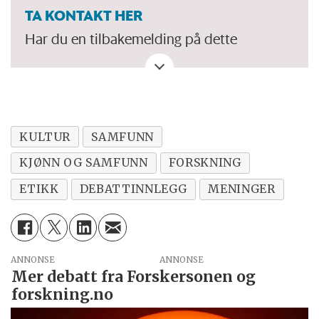
TA KONTAKT HER
Har du en tilbakemelding på dette
debattinnlegget. Eller spørsmål, ros eller
kritikk til Forskersonen/forskning.no? Eller
tips om en viktig debatt?
KULTUR
SAMFUNN
KJØNN OG SAMFUNN
FORSKNING
ETIKK
DEBATTINNLEGG
MENINGER
ANNONSE
Mer debatt fra Forskersonen og
forskning.no