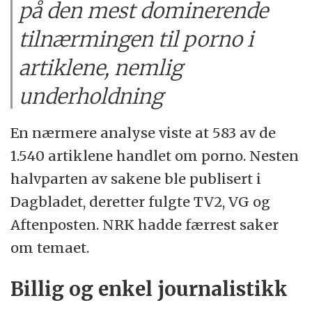
på den mest dominerende
tilnærmingen til porno i
artiklene, nemlig
underholdning
En nærmere analyse viste at 583 av de
1.540 artiklene handlet om porno. Nesten
halvparten av sakene ble publisert i
Dagbladet, deretter fulgte TV2, VG og
Aftenposten. NRK hadde færrest saker
om temaet.
Billig og enkel journalistikk