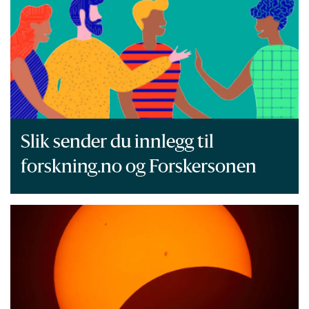
Slik sender du innlegg til
forskning.no og Forskersonen