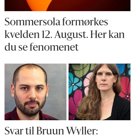
Sommersola formørkes
kvelden 12. August. Her kan
du se fenomenet
Svar til Bruun Wyller: