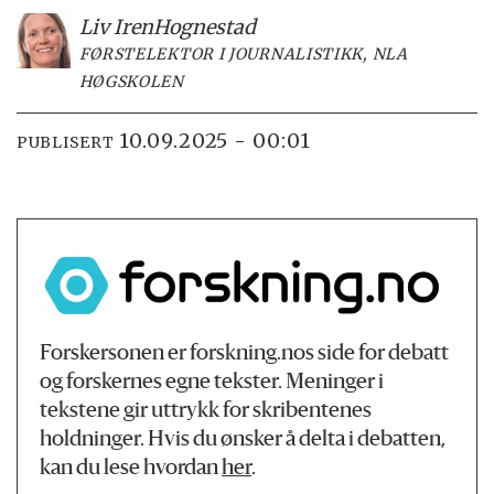
Liv Iren
Hognestad
FØRSTELEKTOR I JOURNALISTIKK, NLA
HØGSKOLEN
10.09.2025 - 00:01
PUBLISERT
Forskersonen er forskning.nos side for debatt
og forskernes egne tekster. Meninger i
tekstene gir uttrykk for skribentenes
holdninger. Hvis du ønsker å delta i debatten,
kan du lese hvordan
her
.