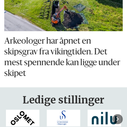
Arkeologer har åpnet en
skipsgrav fra vikingtiden. Det
mest spennende kan ligge under
skipet
Ledige stillinger