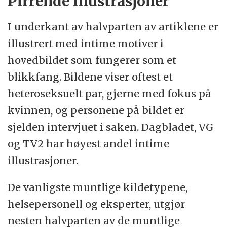
Pirrende illustrasjoner
I underkant av halvparten av artiklene er
illustrert med intime motiver i
hovedbildet som fungerer som et
blikkfang. Bildene viser oftest et
heteroseksuelt par, gjerne med fokus på
kvinnen, og personene på bildet er
sjelden intervjuet i saken. Dagbladet, VG
og TV2 har høyest andel intime
illustrasjoner.
De vanligste muntlige kildetypene,
helsepersonell og eksperter, utgjør
nesten halvparten av de muntlige