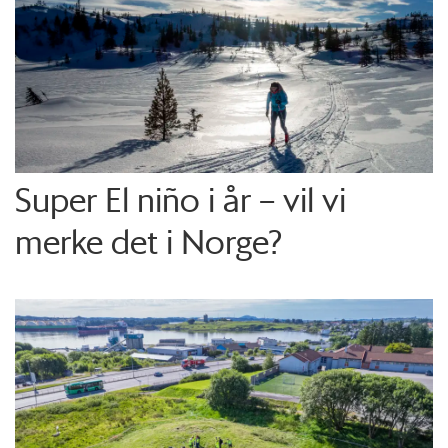
Super El niño i år – vil vi
merke det i Norge?