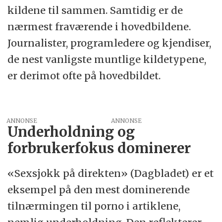
kildene til sammen. Samtidig er de
nærmest fraværende i hovedbildene.
Journalister, programledere og kjendiser,
de nest vanligste muntlige kildetypene,
er derimot ofte på hovedbildet.
ANNONSE
Underholdning og
forbrukerfokus dominerer
«Sexsjokk på direkten» (Dagbladet) er et
eksempel på den mest dominerende
tilnærmingen til porno i artiklene,