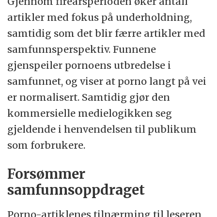
Gjennom fireårsperioden øker antall
artikler med fokus på underholdning,
samtidig som det blir færre artikler med
samfunnsperspektiv. Funnene
gjenspeiler pornoens utbredelse i
samfunnet, og viser at porno langt på vei
er normalisert. Samtidig gjør den
kommersielle medielogikken seg
gjeldende i henvendelsen til publikum
som forbrukere.
Forsømmer
samfunnsoppdraget
Porno-artiklenes tilnærming til leseren,