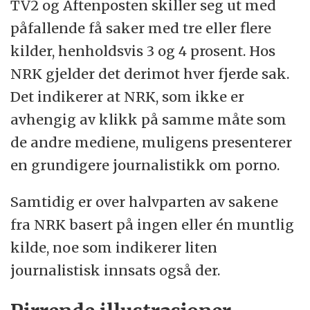
TV2 og Aftenposten skiller seg ut med
påfallende få saker med tre eller flere
kilder, henholdsvis 3 og 4 prosent. Hos
NRK gjelder det derimot hver fjerde sak.
Det indikerer at NRK, som ikke er
avhengig av klikk på samme måte som
de andre mediene, muligens presenterer
en grundigere journalistikk om porno.
Samtidig er over halvparten av sakene
fra NRK basert på ingen eller én muntlig
kilde, noe som indikerer liten
journalistisk innsats også der.