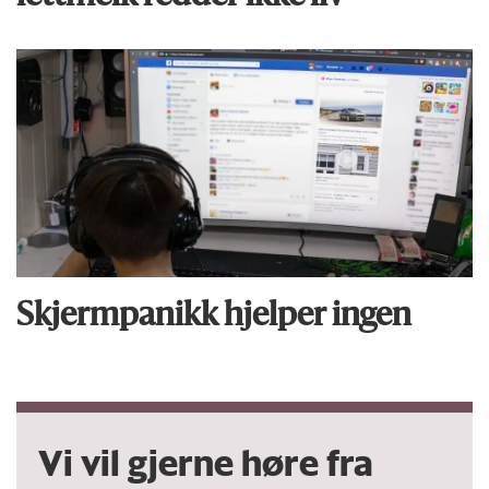
Skjermpanikk hjelper ingen
Vi vil gjerne høre fra