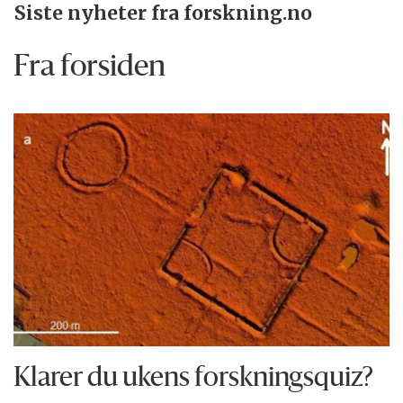
Siste nyheter fra forskning.no
Fra forsiden
Klarer du ukens forskningsquiz?