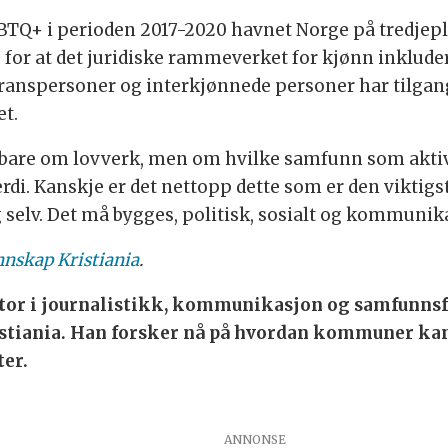
HBTQ+ i perioden 2017-2020 havnet Norge på tredjepl
e for at det juridiske rammeverket for kjønn inkluder
 transpersoner og interkjønnede personer har tilgang 
et.
e bare om lovverk, men om hvilke samfunn som akt
di. Kanskje er det nettopp dette som er den viktigs
 selv. Det må bygges, politisk, sosialt og kommunikat
nskap Kristiania
.
tor i journalistikk, kommunikasjon og samfunnsfa
tiania. Han forsker nå på hvordan kommuner kan 
ter.