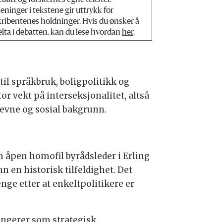
ebatt og forskernes egne tekster.
eninger i tekstene gir uttrykk for
kribentenes holdninger. Hvis du ønsker å
elta i debatten, kan du lese hvordan
her
.
til språkbruk, boligpolitikk og
or vekt på interseksjonalitet, altså
sevne og sosial bakgrunn.
 åpen homofil byrådsleder i Erling
nn en historisk tilfeldighet. Det
nge etter at enkeltpolitikere er
ungerer som strategisk