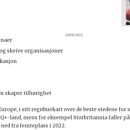
enaer
g skeive organisasjoner
kasjon
om skaper tilhørighet
rope, i sitt regnbuekart over de beste stedene for sk
+-land, mens for eksempel Storbritannia faller på 
, ned fra femteplass i 2022.