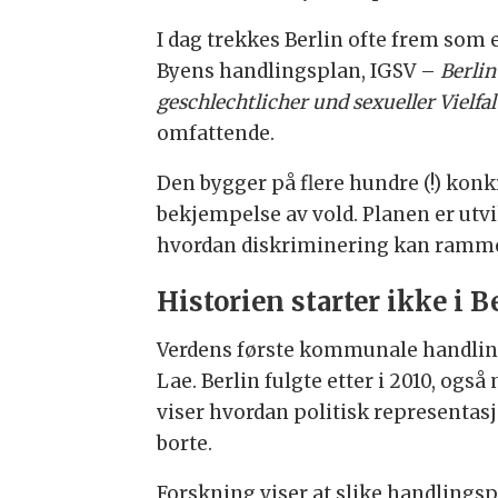
I dag trekkes Berlin ofte frem som
Byens handlingsplan, IGSV –
Berlin
geschlechtlicher und sexueller Vielfal
omfattende.
Den bygger på flere hundre (!) konkr
bekjempelse av vold. Planen er utvik
hvordan diskriminering kan ramme u
Historien starter ikke i B
Verdens første kommunale handlings
Lae. Berlin fulgte etter i 2010, ogs
viser hvordan politisk representasj
borte.
Forskning viser at slike handlings