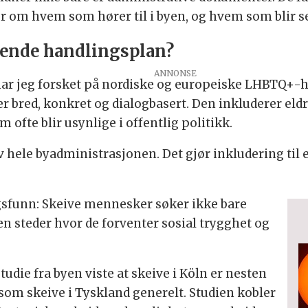
om hvem som hører til i byen, og hvem som blir set
rende handlingsplan?
r jeg forsket på nordiske og europeiske LHBTQ+-han
er bred, konkret og dialogbasert. Den inkluderer eldr
ofte blir usynlige i offentlig politikk.
v hele byadministrasjonen. Det gjør inkludering til e
gsfunn: Skeive mennesker søker ikke bare
en steder hvor de forventer sosial trygghet og
studie fra byen viste at skeive i Köln er nesten
som skeive i Tyskland generelt. Studien kobler