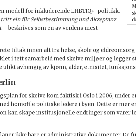
d
M
 en modell for inkluderende LHBTIQ+-politikk.
s
 tritt ein für Selbstbestimmung und Akzeptanz
d
t
– beskrives som en av verdens mest
ete tiltak innen alt fra helse, skole og eldreomsorg 
let i tett samarbeid med skeive miljøer og legger st
likt avhengig av kjønn, alder, etnisitet, funksjon
erlin
plan for skeive kom faktisk i Oslo i 2006, under en
å med homofile politiske ledere i byen. Dette er mer e
on kan skape institusjonelle endringer som varer le
planer ikke bare er administrative dokumenter. De f