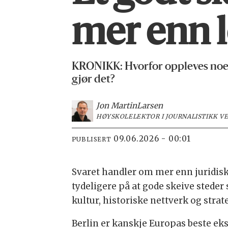
mer enn l
KRONIKK: Hvorfor oppleves noen
gjør det?
Jon Martin
Larsen
HØYSKOLELEKTOR I JOURNALISTIKK VE
09.06.2026 - 00:01
PUBLISERT
Svaret handler om mer enn juridisk
tydeligere på at gode skeive stede
kultur, historiske nettverk og str
Berlin er kanskje Europas beste ek