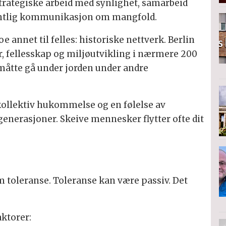
 strategiske arbeid med synlighet, samarbeid
entlig kommunikasjon om mangfold.
 annet til felles: historiske nettverk. Berlin
r, fellesskap og miljøutvikling i nærmere 200
g måtte gå under jorden under andre
kollektiv hukommelse og en følelse av
enerasjoner. Skeive mennesker flytter ofte dit
m toleranse. Toleranse kan være passiv. Det
aktorer: