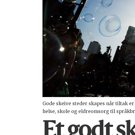
Gode skeive steder skapes når tiltak er
helse, skole og eldreomsorg til språkbr
Et godt s