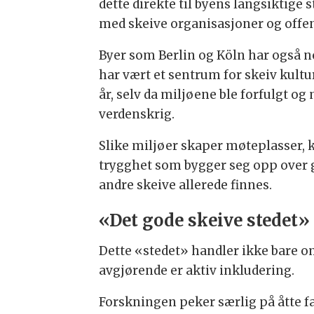
dette direkte til byens langsiktige
med skeive organisasjoner og off
Byer som Berlin og Köln har også noe
har vært et sentrum for skeiv kultu
år, selv da miljøene ble forfulgt o
verdenskrig.
Slike miljøer skaper møteplasser, 
trygghet som bygger seg opp over g
andre skeive allerede finnes.
«Det gode skeive stedet»
Dette «stedet» handler ikke bare o
avgjørende er aktiv inkludering.
Forskningen peker særlig på åtte f