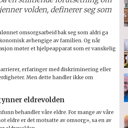
kjenner volden, definerer seg som
ulønnet omsorgsarbeid bak seg som aldri ga
økonomisk avhengige av familien. Og når
lasjon møter et hjelpeapparat som er vanskelig
arrierer, erfaringer med diskriminering eller
ferdigheter. Men dette handler ikke om
gynner eldrevolden
funn behandler våre eldre. For mange av våre
ot eldre er det motsatte av omsorg», sa en av