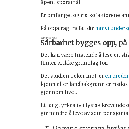
åpent spørsmål.
Er omfanget og risikofaktorene ann
På oppdrag fra Bufdir
har vi unders
ANNONSE
Sårbarhet bygges opp, på 
Det kan være fristende å lese en sl
finner vi ikke grunnlag for.
Det studien peker mot, er
en breder
kjønn eller landbakgrunn er risikof
gjennom livet.
Et langt yrkesliv i fysisk krevende
gir mindre å leve av som pensjonist
Dagens system hviler p