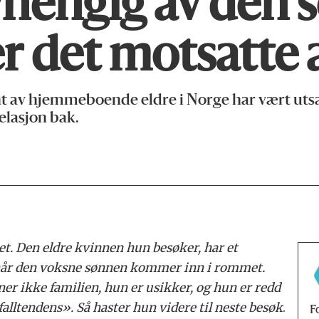
vhengig av den 
er det motsatte
av hjemmeboende eldre i Norge har vært utsatt
relasjon bak.
et. Den eldre kvinnen hun besøker, har et
 når den voksne sønnen kommer inn i rommet.
ner ikke familien, hun er usikker, og hun er redd
«falltendens». Så haster hun videre til neste besøk
.
F