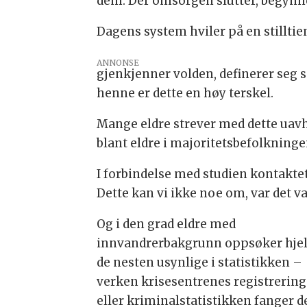
dem. Der omsorgen slutter, begynn
Dagens system hviler på en stilltie
ANNONSE
gjenkjenner volden, definerer seg 
henne er dette en høy terskel.
Mange eldre strever med dette uavh
blant eldre i majoritetsbefolkninge
I forbindelse med studien kontaktet
Dette kan vi ikke noe om, var det v
Og i den grad eldre med
innvandrerbakgrunn oppsøker hjel
de nesten usynlige i statistikken –
verken krisesentrenes registrering
eller kriminalstatistikken fanger 