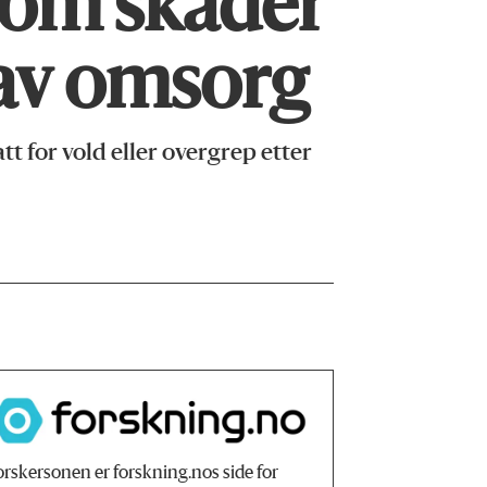
som skader
 av omsorg
 for vold eller overgrep etter
orskersonen er forskning.nos side for