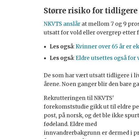
Større risiko for tidliger
NKVTS anslår
at mellom 7 og 9 pro
utsatt for vold eller overgrep etter 
Les også
:
Kvinner over 65 år er ek
Les også
:
Eldre utsettes også for v
De som har vært utsatt tidligere i li
årene. Noen ganger blir den bare g
Rekrutteringen til NKVTS'
forekomststudie gikk ut til eldre pe
post, på norsk, og det ble ikke spur
fødeland. Eldre med
innvandrerbakgrunn er dermed i pra