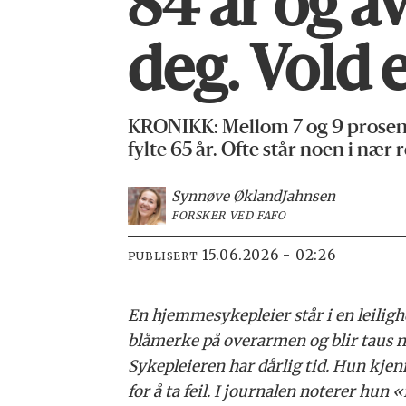
84 år og a
deg. Vold 
KRONIKK: Mellom 7 og 9 prosent 
fylte 65 år. Ofte står noen i nær 
Synnøve Økland
Jahnsen
FORSKER VED FAFO
15.06.2026 - 02:26
PUBLISERT
En hjemmesykepleier står i en leiligh
blåmerke på overarmen og blir taus
Sykepleieren har dårlig tid. Hun kjen
for å ta feil. I journalen noterer hun 