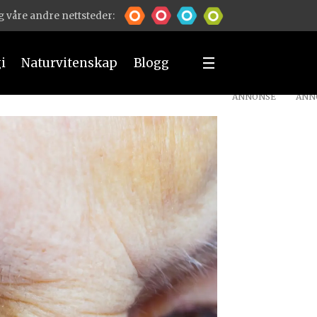
 våre andre nettsteder:
i
Naturvitenskap
Blogg
ANNONSE