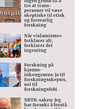
Ingen grunn til å
tro at trans­
personer vil være
skeptiske til etisk
og forsvarlig
forskning
Når «islamisme»
forklarer alt,
forklarer det
ingenting
Forskning på
kjønns­
inkongruens: Ja til
forskningsskepsis,
nei til
forskningsfobi
NBTK-saken: Jeg
har forsøkt å forstå