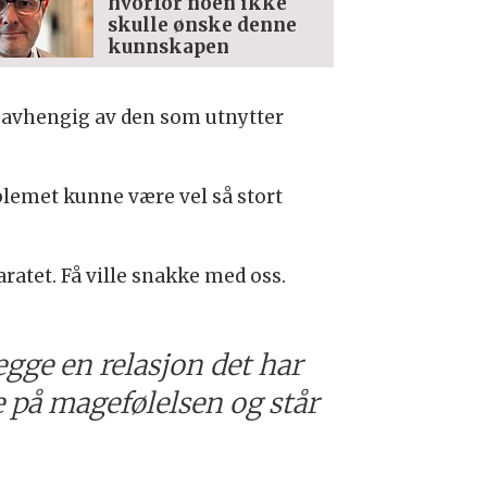
hvorfor noen ikke
skulle ønske denne
kunnskapen
r avhengig av den som utnytter
lemet kunne være vel så stort
atet. Få ville snakke med oss.
gge en relasjon det har
e på magefølelsen og står