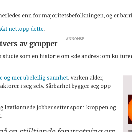
erledes enn for majoritetsbefolkningen, og er barr
økt nettopp dette
.
tvers av grupper
ik studie som en historie om «de andre»: om kulturer
e og mer ubeleilig sannhet
. Verken alder,
aktorer i seg selv. Sårbarhet bygger seg opp
 og lavtlønnede jobber setter spor i kroppen og
.
å en stilltiende forutsetning om