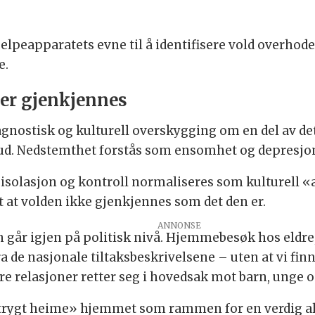
elpeapparatets evne til å identifisere vold overhode
e.
ler gjenkjennes
gnostisk og kulturell overskygging om en del av det
hud. Nedstemthet forstås som ensomhet og depresjo
isolasjon og kontroll normaliseres som kulturell «a
 at volden ikke gjenkjennes som det den er.
 igjen på politisk nivå. Hjemmebesøk hos eldre, et
 fra de nasjonale tiltaksbeskrivelsene – uten at vi fi
 relasjoner retter seg i hovedsak mot barn, unge og
trygt heime» hjemmet som rammen for en verdig al