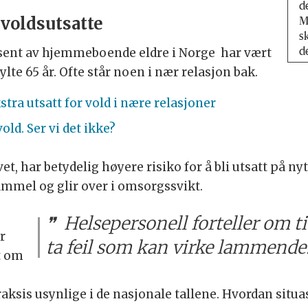
d
e voldsutsatte
M
s
sent av hjemmeboende eldre i Norge har vært
d
fylte 65 år. Ofte står noen i nær relasjon bak.
stra utsatt for vold i nære relasjoner
old. Ser vi det ikke?
vet, har betydelig høyere risiko for å bli utsatt på n
ammel og glir over i omsorgssvikt.
Helsepersonell forteller om ti
r
ta feil som kan virke lammende
t om
ksis usynlige i de nasjonale tallene. Hvordan situa