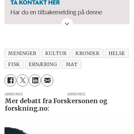
TA KONTAKT HER
Har du en tilbakemelding på denne
kronikken. Eller spørsmål, ros eller kritikk
til Forskersonen/forskning.no? Eller tips om
en viktig debatt?
MENINGER
KULTUR
KRONIKK
HELSE
FISK
ERNÆRING
MAT
ANNONSE
Mer debatt fra Forskersonen og
forskning.no: