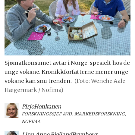
Sjømatkonsumet avtar i Norge, spesielt hos de
unge voksne. Kronikkforfatterne mener unge
voksne kan snu trenden.
(Foto: Wenche Aale
Hægermark / Nofima)
Pirjo
Honkanen
FORSKNINGSSJEF AVD. MARKEDSFORSKNING,
NOFIMA
Linn Anne Bjelland
Brunborg