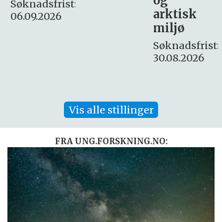
og
– fast
:
arktisk
Søknadsfrist:
miljø
16. august.
Søknadsfrist:
30.08.2026
Vis alle stillinger
FRA UNG.FORSKNING.NO: