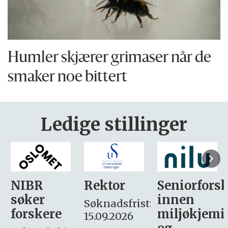
Humler skjærer grimaser når de
smaker noe bittert
Ledige stillinger
Rektor
Seniorforsker
Forskning.
innen
søker
Søknadsfrist:
miljøkjemi
nyhetsjour
15.09.2026