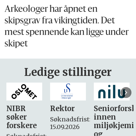
Arkeologer har åpnet en
skipsgrav fra vikingtiden. Det
mest spennende kan ligge under
skipet
Ledige stillinger
Rektor
Seniorforsker
Forskning.
innen
søker
Søknadsfrist:
miljøkjemi
nyhetsjour
15.09.2026
og
– fast