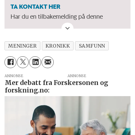
TA KONTAKT HER
Har du en tilbakemelding på denne
kronikken. Eller spørsmål, ros eller kritikk
til Forskersonen/forskning.no? Eller tips om
en viktig debatt?
MENINGER
KRONIKK
SAMFUNN
ANNONSE
Mer debatt fra Forskersonen og
forskning.no: