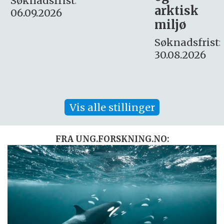
:
arktisk
Søknadsfrist:
miljø
16. august.
Søknadsfrist:
30.08.2026
Vis alle stillinger
FRA UNG.FORSKNING.NO: