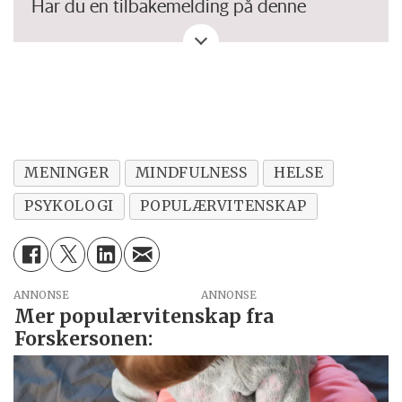
Har du en tilbakemelding på denne
artikkelen. Eller spørsmål, ros eller kritikk?
Eller tips om et viktig tema vi bør dekke?
MENINGER
MINDFULNESS
HELSE
PSYKOLOGI
POPULÆRVITENSKAP
ANNONSE
Mer populærvitenskap fra
Forskersonen: