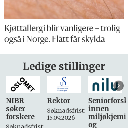
Kjøttallergi blir vanligere – trolig
også i Norge. Flått får skylda
Ledige stillinger
Rektor
Seniorforsker
Forskning.
innen
søker
Søknadsfrist:
miljøkjemi
nyhetsjour
15.09.2026
og
– fast
: