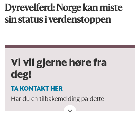
Dyrevelferd: Norge kan miste
sin status i verdenstoppen
Vi vil gjerne høre fra
deg!
TA KONTAKT HER
Har du en tilbakemelding på dette
debattinnlegget. Eller spørsmål, ros eller
kritikk til Forskersonen/forskning.no? Eller
tips om en viktig debatt?