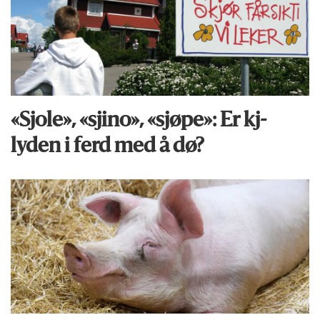
«Sjole», «sjino», «sjøpe»: Er kj-
lyden i ferd med å dø?