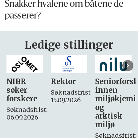
Snakker hvalene om båtene de
passerer?
Ledige stillinger
Rektor
Seniorforsker
Forskning.
innen
søker
Søknadsfrist:
miljøkjemi
nyhetsjour
15.09.2026
og
– fast
:
arktisk
Søknadsfrist:
miljø
16. august.
Søknadsfrist: