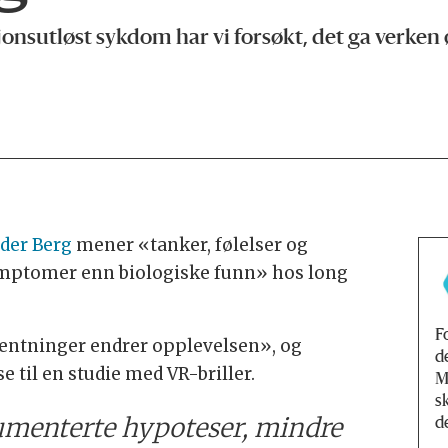
nsutløst sykdom har vi forsøkt, det ga verken øk
der Berg
mener «tanker, følelser og
symptomer enn biologiske funn» hos long
F
ventninger endrer opplevelsen», og
d
 til en studie med VR-briller.
M
s
umenterte hypoteser, mindre
d