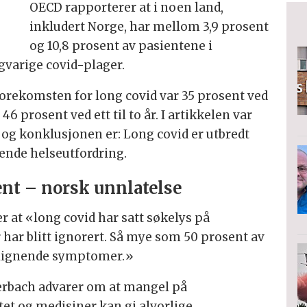
OECD rapporterer at i noen land,
inkludert Norge, har mellom 3,9 prosent
og 10,8 prosent av pasientene i
varige covid-plager.
forekomsten for long covid var 35 prosent ved
6 prosent ved ett til to år. I artikkelen var
 og konklusjonen er: Long covid er utbredt
rende helseutfordring.
nt – norsk unnlatelse
r at «long covid har satt søkelys på
ar blitt ignorert. Så mye som 50 prosent av
E-lignende symptomer.»
erbach advarer om at mangel på
et og medisiner kan gi alvorlige