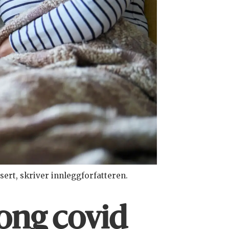
ert, skriver innleggforfatteren.
long covid