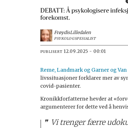
DEBATT: Å psykologisere infeksjo
forekomst.
Frøydis
Lilledalen
PSYKOLOGSPESIALIST
12.09.2025 - 00:01
PUBLISERT
Reme, Landmark og Garner og Van 
livssituasjoner forklarer mer av 
covid-pasienter.
Kronikkforfatterne hevder at «for
argumenterer for dette ved å henvise
Vi trenger færre udok