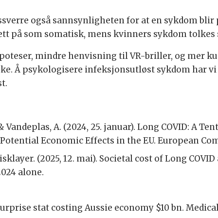
verre også sannsynligheten for at en sykdom blir p
ett på som somatisk, mens kvinners sykdom tolkes
poteser, mindre henvisning til VR-briller, og mer
ke. Å psykologisere infeksjonsutløst sykdom har vi 
t.
 & Vandeplas, A. (2024, 25. januar). Long COVID: A Te
 Potential Economic Effects in the EU. European Co
klayer. (2025, 12. mai). Societal cost of Long COV
2024 alone.
Surprise stat costing Aussie economy $10 bn. Medical