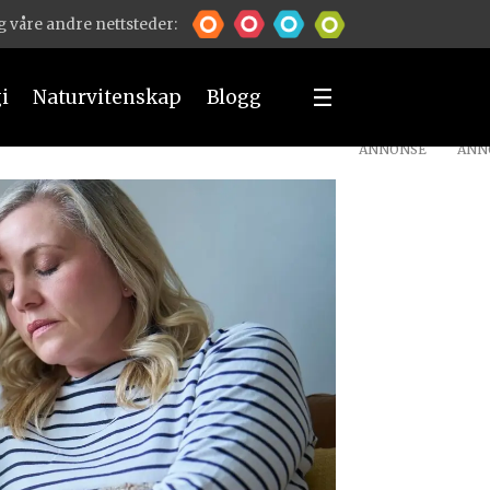
 våre andre nettsteder:
i
Naturvitenskap
Blogg
ANNONSE