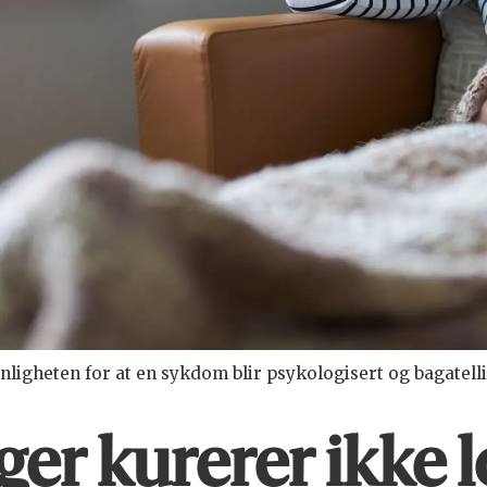
igheten for at en sykdom blir psykologisert og bagatellis
er kurerer ikke 