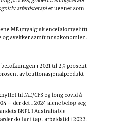
ning process
,
gradert treningsterapi
gnitiv atferdsterapi
er uegnet som
osene ME (myalgisk encefalomyelitt)
elte og svekker samfunnsøkonomien.
 befolkningen i 2021 til 2,9 prosent
3 prosent av bruttonasjonalprodukt
yttet til ME/CFS og long covid å
4 – der det i 2024 alene beløp seg
landets BNP). I Australia ble
der dollar i tapt arbeidstid i 2022.