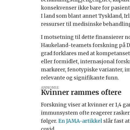
konsekvenser ikke bare for pasien
I land som blant annet Tyskland, Ir
ressurser til medisinske behandlin
I motsetning til dette finansierer
Haukeland-teamets forskning på D
grad forklares med at kompetansetj
eller formidlet, internasjonal fors
markører, fenotypiske varianter, 
relevante og signifikante funn.
ANNONSE
Kvinner rammes oftere
Forskning viser at kvinner er 1,4 g
immunsystem ofte reagerer raskere o
følger.
En JAMA-artikkel
slår fast 
covid.