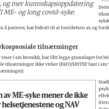
er, og mer kunnskapsoppdatering
Dette
l ME- og long covid-syke.
tiln
sykd
 å justeres, har bidratt til at forståelsen av, og fo
psykospsosiale tilnærminger
ser i sin kronikk, har fått legge grunnlaget for beha
ale tilnærminger ikke virker (FAFO/SINTEF fant i sin
ilnærminger).
Stadi
psyk
n av ME-syke mener de ikke
effe
(Ger
av helsetjenestene og NAV