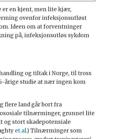
 er en kjent, men lite kjær,
ærming ovenfor infeksjonsutløst
om. Ideen om at forventninger
rskning på, infeksjonsutløs sykdom
ndling og tiltak i Norge, til tross
 5-årige studie at nær ingen kom
g flere land går bort fra
ososiale tilnærminger, grunnet lite
kt og stort skadepotensiale
aghty
et.al
.) Tilnærminger som