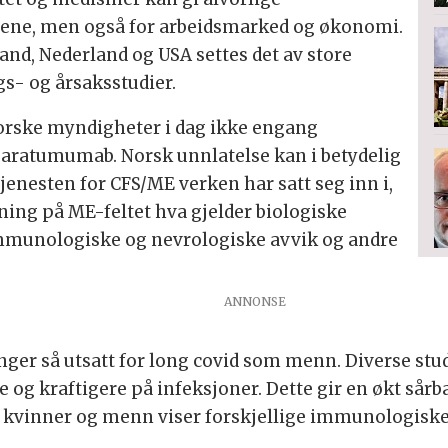
tene, men også for arbeidsmarked og økonomi.
land, Nederland og USA settes det av store
gs- og årsaksstudier.
 norske myndigheter i dag ikke engang
aratumumab. Norsk unnlatelse kan i betydelig
enesten for CFS/ME verken har satt seg inn i,
kning på ME-feltet hva gjelder biologiske
immunologiske og nevrologiske avvik og andre
anger så utsatt for long covid som menn. Diverse stu
g kraftigere på infeksjoner. Dette gir en økt sårba
at kvinner og menn viser forskjellige immunologisk