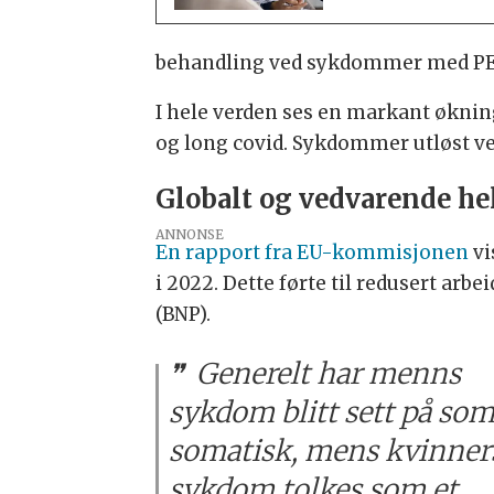
behandling ved sykdommer med PEM
I hele verden ses en markant øknin
og long covid. Sykdommer utløst ve
Globalt og vedvarende h
ANNONSE
En rapport fra EU-kommisjonen
vi
i 2022. Dette førte til redusert ar
(BNP).
Generelt har menns
sykdom blitt sett på so
somatisk, mens kvinner
sykdom tolkes som et