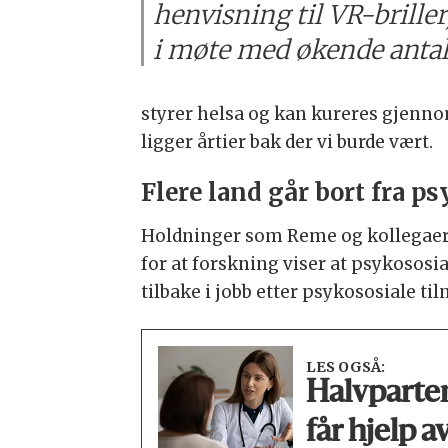
henvisning til VR-brill
i møte med økende antal
styrer helsa og kan kureres gjennom
ligger årtier bak der vi burde vært.
Flere land går bort fra 
Holdninger som Reme og kollegaer vi
for at forskning viser at psykososi
tilbake i jobb etter psykososiale t
LES OGSÅ:
Halvparte
får hjelp 