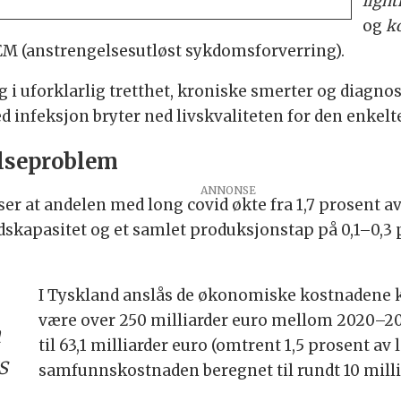
light
og
ko
 (anstrengelsesutløst sykdomsforverring).
g i uforklarlig tretthet, kroniske smerter og diagn
d infeksjon bryter ned livskvaliteten for den enk
elseproblem
ser at andelen med long covid økte fra 1,7 prosent av
beidskapasitet og et samlet produksjonstap på 0,1–0,
I Tyskland anslås de økonomiske kostnadene kn
være over 250 milliarder euro mellom 2020–202
m
til 63,1 milliarder euro (omtrent 1,5 prosent av 
s
samfunnskostnaden beregnet til rundt 10 milliar