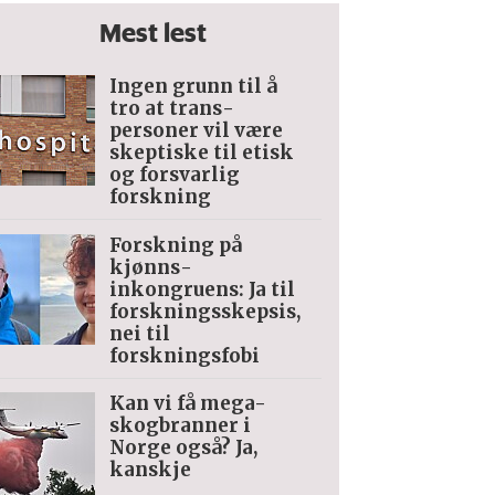
Mest lest
Ingen grunn til å
tro at trans­
personer vil være
skeptiske til etisk
og forsvarlig
forskning
Forskning på
kjønns­
inkongruens: Ja til
forskningsskepsis,
nei til
forskningsfobi
Kan vi få mega-
skogbranner i
Norge også? Ja,
kanskje