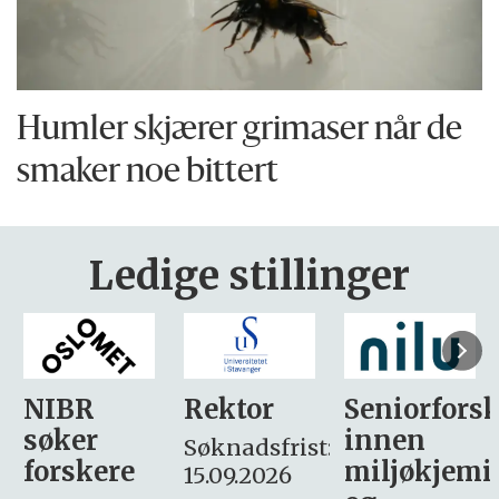
Humler skjærer grimaser når de
smaker noe bittert
Ledige stillinger
Rektor
Seniorforsker
Forskning.
innen
søker
Søknadsfrist:
miljøkjemi
nyhetsjour
15.09.2026