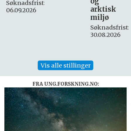
og
– fast
:
arktisk
Søknadsfrist:
miljø
16. august.
Søknadsfrist:
30.08.2026
Vis alle stillinger
FRA UNG.FORSKNING.NO: