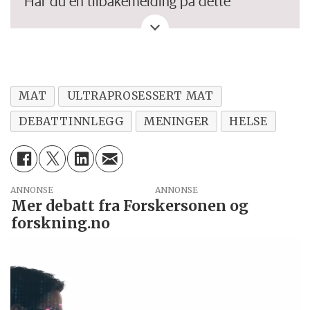
Har du en tilbakemelding på dette
debattinnlegget. Eller spørsmål, ros eller
kritikk til Forskersonen/forskning.no? Eller
tips om en viktig debatt?
MAT
ULTRAPROSESSERT MAT
DEBATTINNLEGG
MENINGER
HELSE
ANNONSE
Mer debatt fra Forskersonen og
forskning.no