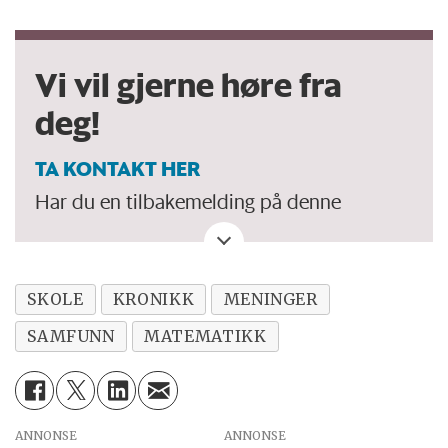
Vi vil gjerne høre fra
deg!
TA KONTAKT HER
Har du en tilbakemelding på denne
kronikken. Eller spørsmål, ros eller kritikk
til Forskersonen/forskning.no? Eller tips om
en viktig debatt?
SKOLE
KRONIKK
MENINGER
SAMFUNN
MATEMATIKK
ANNONSE