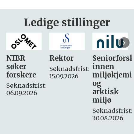
Ledige stillinger
Rektor
Seniorforsker
Forskning.
innen
søker
Søknadsfrist:
miljøkjemi
nyhetsjour
15.09.2026
og
– fast
:
arktisk
Søknadsfrist:
miljø
16. august.
Søknadsfrist:
30.08.2026