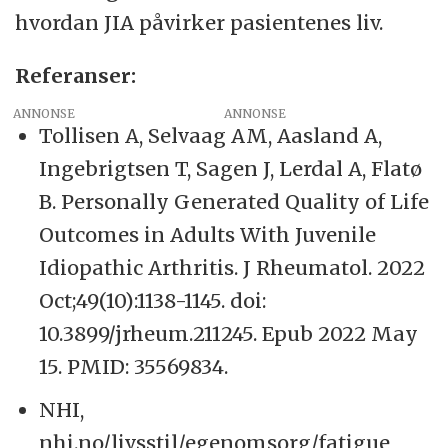
hvordan JIA påvirker pasientenes liv.
Referanser:
ANNONSE
Tollisen A, Selvaag AM, Aasland A,
Ingebrigtsen T, Sagen J, Lerdal A, Flatø
B. Personally Generated Quality of Life
Outcomes in Adults With Juvenile
Idiopathic Arthritis. J Rheumatol. 2022
Oct;49(10):1138-1145. doi:
10.3899/jrheum.211245. Epub 2022 May
15. PMID: 35569834.
NHI,
nhi.no/livsstil/egenomsorg/fatigue