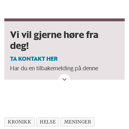
Vi vil gjerne høre fra
deg!
TA KONTAKT HER
Har du en tilbakemelding på denne
kronikken. Eller spørsmål, ros eller kritikk
til Forskersonen/forskning.no? Eller tips om
en viktig debatt?
KRONIKK
HELSE
MENINGER