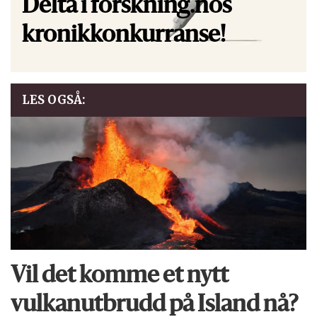
Delta i forskning.nos
kronikkonkurranse!
LES OGSÅ:
Vil det komme et nytt
vulkan­utbrudd på Island nå?