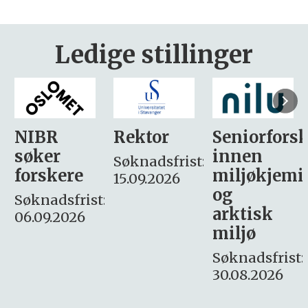
Ledige stillinger
Rektor
Seniorforsker
Forskning.
innen
søker
Søknadsfrist:
miljøkjemi
nyhetsjour
15.09.2026
og
– fast
:
arktisk
Søknadsfrist:
miljø
16. august.
Søknadsfrist:
30.08.2026