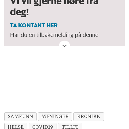
Vi vil gjerne høre fra
deg!
TA KONTAKT HER
Har du en tilbakemelding på denne
kronikken. Eller spørsmål, ros eller kritikk
til Forskersonen/forskning.no? Eller tips om
en viktig debatt?
SAMFUNN
MENINGER
KRONIKK
HELSE
COVID19
TILLIT