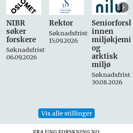
Rektor
Seniorforsker
Forskning.
innen
søker
Søknadsfrist:
miljøkjemi
nyhetsjour
15.09.2026
og
– fast
:
arktisk
Søknadsfrist:
miljø
16. august.
Søknadsfrist:
30.08.2026
Vis alle stillinger
FRA UNG.FORSKNING.NO: