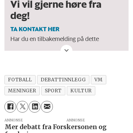
Vi vil gjerne høre fra
deg!
TA KONTAKT HER
Har du en tilbakemelding på dette
debattinnlegget. Eller spørsmål, ros eller
kritikk til Forskersonen/forskning.no? Eller
tips om en viktig debatt?
FOTBALL
DEBATTINNLEGG
VM
MENINGER
SPORT
KULTUR
ANNONSE
Mer debatt fra Forskersonen og