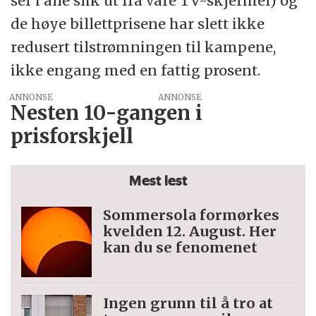
ser i alle slik ut fra våre TV-skjermer) og
de høye billettprisene har slett ikke
redusert tilstrømningen til kampene,
ikke engang med en fattig prosent.
ANNONSE
Nesten 10-gangen i
prisforskjell
Mest lest
Sommersola formørkes
kvelden 12. August. Her
kan du se fenomenet
Ingen grunn til å tro at