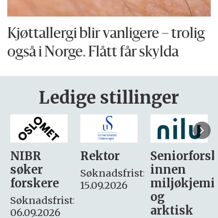
Kjøttallergi blir vanligere – trolig
også i Norge. Flått får skylda
Ledige stillinger
Rektor
Seniorforsker
Forskning.
innen
søker
Søknadsfrist:
miljøkjemi
nyhetsjour
15.09.2026
og
– fast
:
arktisk
Søknadsfrist: