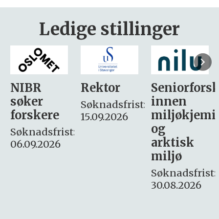
Ledige stillinger
Rektor
Seniorforsker
Forskning.
innen
søker
Søknadsfrist:
miljøkjemi
nyhetsjour
15.09.2026
og
– fast
:
arktisk
Søknadsfrist:
miljø
16. august.
Søknadsfrist:
30.08.2026