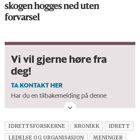
skogen hogges ned uten
forvarsel
Vi vil gjerne høre fra
deg!
TA KONTAKT HER
Har du en tilbakemelding på denne
kronikken. Eller spørsmål, ros eller kritikk
til Forskersonen/forskning.no? Eller tips om
en viktig debatt?
IDRETTSFORSKERNE
KRONIKK
IDRETT
LEDELSE OG ORGANISASJON
MENINGER