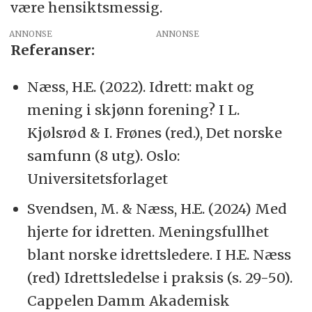
være hensiktsmessig.
ANNONSE
Referanser:
Næss, H.E. (2022). Idrett: makt og
mening i skjønn forening? I L.
Kjølsrød & I. Frønes (red.), Det norske
samfunn (8 utg). Oslo:
Universitetsforlaget
Svendsen, M. & Næss, H.E. (2024) Med
hjerte for idretten. Meningsfullhet
blant norske idrettsledere. I H.E. Næss
(red) Idrettsledelse i praksis (s. 29-50).
Cappelen Damm Akademisk