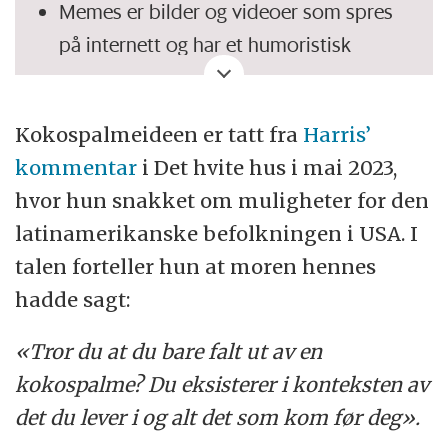
Memes er bilder og videoer som spres
på internett og har et humoristisk
innhold.
For at noe skal kunne betegnes som
Kokospalmeideen er tatt fra
Harris’
meme, må det utvikle seg fra en
kommentar
i Det hvite hus i mai 2023,
enkelthendelse til å bli en gjenkjennelig
hvor hun snakket om muligheter for den
struktur av elementer som kan varieres,
latinamerikanske befolkningen i USA. I
for eksempel et foto med overliggende
talen forteller hun at moren hennes
tekst eller andre «bildemakroer».
hadde sagt:
Det er ofte kombinasjonen av elementer
«Tror du at du bare falt ut av en
som gjør en meme morsom.
kokospalme? Du eksisterer i konteksten av
Fordi memes spres som en farsott og
det du lever i og alt det som kom før deg».
konsumeres av så mange, er mange