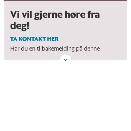
Vi vil gjerne høre fra
deg!
TA KONTAKT HER
Har du en tilbakemelding på denne
kronikken. Eller spørsmål, ros eller kritikk
til Forskersonen/forskning.no? Eller tips om
en viktig debatt?