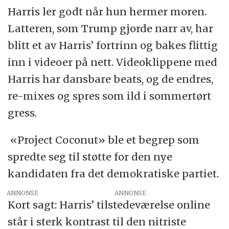
memes blitt «klassikere» som mange
Harris ler godt når hun hermer moren.
kjenner igjen. Andre er mer flyktige.
Latteren, som Trump gjorde narr av, har
blitt et av Harris’ fortrinn og bakes flittig
Kjennskap til memes kan i visse grupper
inn i videoer på nett. Videoklippene med
skape tilhørighet og gi sosial status.
Harris har dansbare beats, og de endres,
Memes kan ha kulturell, politisk og
re-mixes og spres som ild i sommertørt
økonomisk innflytelse. (snl.no)
gress.
«Project Coconut» ble et begrep som
spredte seg til støtte for den nye
kandidaten fra det demokratiske partiet.
ANNONSE
Kort sagt: Harris’ tilstedeværelse online
står i sterk kontrast til den nitriste