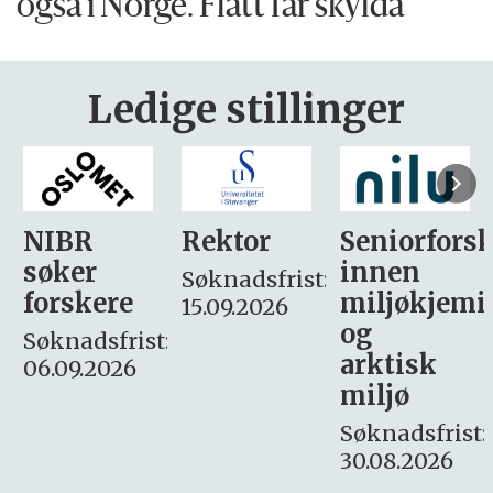
også i Norge. Flått får skylda
Ledige stillinger
Rektor
Seniorforsker
Forskning.
innen
søker
Søknadsfrist:
miljøkjemi
nyhetsjour
15.09.2026
og
– fast
:
arktisk
Søknadsfrist:
miljø
16. august.
Søknadsfrist:
30.08.2026