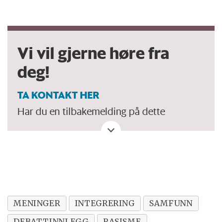
Vi vil gjerne høre fra
deg!
TA KONTAKT HER
Har du en tilbakemelding på dette
debattinnlegget. Eller spørsmål, ros eller
kritikk til Forskersonen/forskning.no? Eller
tips om en viktig debatt?
MENINGER
INTEGRERING
SAMFUNN
DEBATTINNLEGG
RASISME