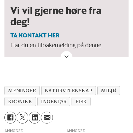
Vi vil gjerne høre fra
deg!
TA KONTAKT HER
Har du en tilbakemelding på denne
kronikken. Eller spørsmål, ros eller kritikk
til Forskersonen/forskning.no? Eller tips om
en viktig debatt?
MENINGER
NATURVITENSKAP
MILJØ
KRONIKK
INGENIØR
FISK
ANNONSE