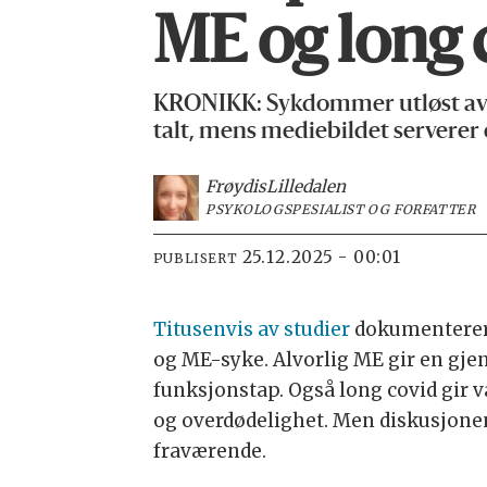
ME og long c
KRONIKK: Sykdommer utløst av in
talt, mens mediebildet serverer 
Frøydis
Lilledalen
PSYKOLOGSPESIALIST OG FORFATTER
25.12.2025 - 00:01
PUBLISERT
Titusenvis av studier
dokumenterer 
og ME-syke. Alvorlig ME gir en gjen
funksjonstap. Også long covid gir va
og overdødelighet. Men diskusjone
fraværende.