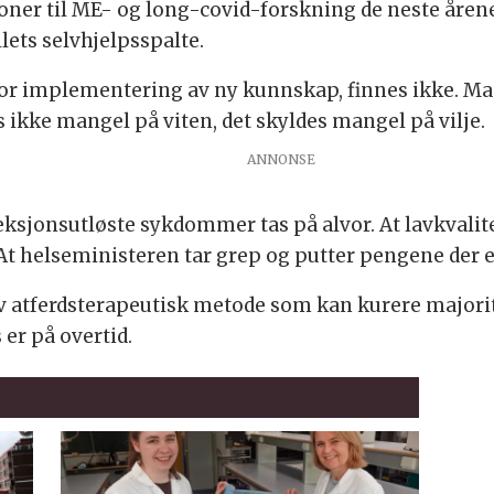
roner til ME- og long-covid-forskning de neste årene
lets selvhjelpsspalte.
or implementering av ny kunnskap, finnes ikke. M
kke mangel på viten, det skyldes mangel på vilje.
feksjonsutløste sykdommer tas på alvor. At lavkvalit
 At helseministeren tar grep og putter pengene der 
tiv atferdsterapeutisk metode som kan kurere majo
 er på overtid.