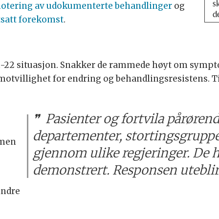
s
otering av udokumenterte behandlinger
og
d
tsatt forekomst
.
-22 situasjon. Snakker de rammede høyt om sympto
tvillighet for endring og behandlingsresistens. Tie
Pasienter og fortvila pårørend
departementer, stortingsgruppe
 men
gjennom ulike regjeringer. De 
demonstrert. Responsen uteblir
indre