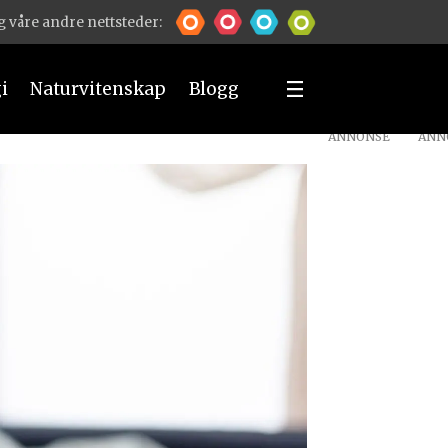
 våre andre nettsteder:
i
Naturvitenskap
Blogg
ANNONSE