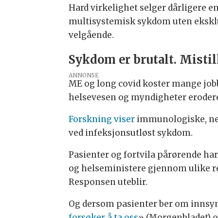
Hard virkelighet selger dårligere e
multisystemisk sykdom uten eksklusi
velgående.
Sykdom er brutalt. Mistil
ANNONSE
ME og long covid koster mange jobb, 
helsevesen og myndigheter erodere
Forskning viser
immunologiske, ne
ved infeksjonsutløst sykdom.
Pasienter og fortvila pårørende ha
og helseministere gjennom ulike re
Responsen uteblir.
Og dersom pasienter ber om innsyn 
forsøker å ta oss
» (Morgenbladet) o