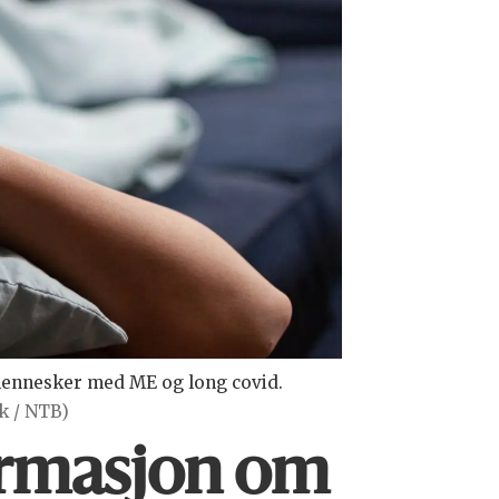
 mennesker med ME og long covid.
ck / NTB)
ormasjon om