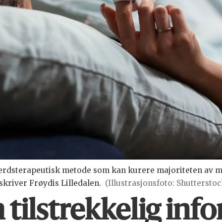
atferdsterapeutisk metode som kan kurere majoriteten av
 skriver Frøydis Lilledalen.
(Illustrasjonsfoto: Shuttersto
ilstrekkelig inf