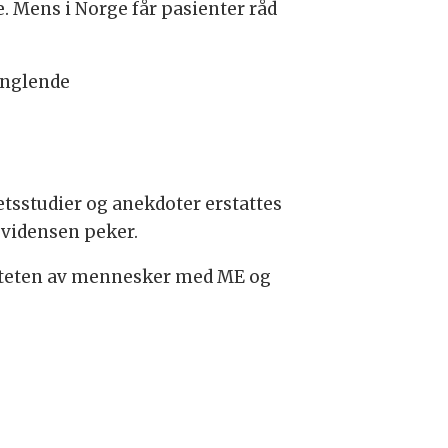
. Mens i Norge får pasienter råd
anglende
etsstudier og anekdoter erstattes
evidensen peker.
riteten av mennesker med ME og