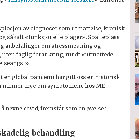
ksplosjon av diagnoser som utmattelse, kronisk
 såkalt «funksjonelle plager». Spalteplass
 og anbefalinger om stressmestring og
 uten faglig forankring, rundt «utmattede
elseangst».
t en global pandemi har gitt oss en historisk
om minner mye om symptomene hos ME-
 å nevne covid, fremstår som en øvelse i
skadelig behandling