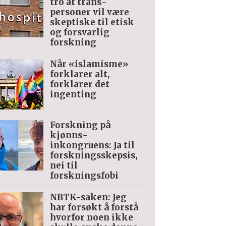
tro at trans­
personer vil være
skeptiske til etisk
og forsvarlig
forskning
Når «islamisme»
forklarer alt,
forklarer det
ingenting
Forskning på
kjønns­
inkongruens: Ja til
forskningsskepsis,
nei til
forskningsfobi
NBTK-saken: Jeg
har forsøkt å forstå
hvorfor noen ikke