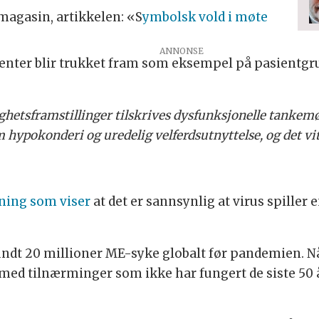
magasin, artikkelen: «S
ymbolsk vold i møte
ienter blir trukket fram som eksempel på pasient
ghetsframstillinger tilskrives dysfunksjonelle tankemøn
hypokonderi og uredelig velferdsutnyttelse, og det vit
ning som viser
at det er sannsynlig at virus spiller e
ndt 20 millioner ME-syke globalt før pandemien. Nå
e med tilnærminger som ikke har fungert de siste 5