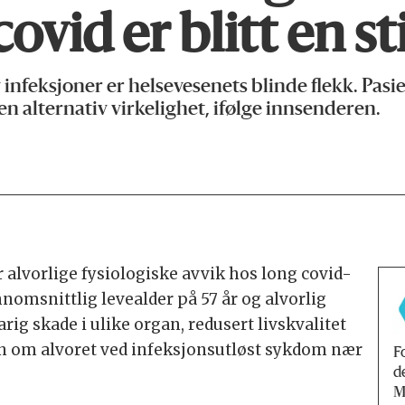
ovid er blitt en st
feksjoner er helsevesenets blinde flekk. Pasie
en alternativ virkelighet, ifølge innsenderen.
alvorlige fysiologiske avvik hos long covid-
nomsnittlig levealder på 57 år og alvorlig
rig skade i ulike organ, redusert livskvalitet
n om alvoret ved infeksjonsutløst sykdom nær
F
d
M