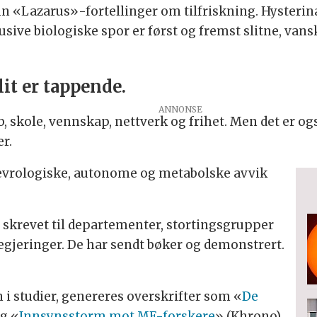
nn «Lazarus»-fortellinger om tilfriskning. Hysterin
ve biologiske spor er først og fremst slitne, vanskel
lit er tappende.
skole, vennskap, nettverk og frihet. Men det er også 
r.
vrologiske, autonome og metabolske avvik
r skrevet til departementer, stortingsgrupper
gjeringer. De har sendt bøker og demonstrert.
i studier, genereres overskrifter som «
De
g «
Innsynsstorm mot ME-forskere
» (Khrono).